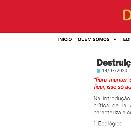
INÍCIO
QUEM SOMOS
EDI
Destruiç
14/07/2020
“Para manter 
ficar, isso só 
Na introdução 
crítica de la 
caracteriza a 
1. Ecológico