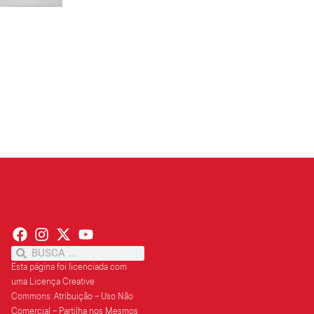
PT terá candidatos a governo estadu...
PT
Partido oficializa 12 candidaturas a governador e..
Leia mais »
Esta página foi licenciada com
uma Licença Creative
Commons.
Atribuição – Uso Não
Comercial – Partilha
nos Mesmos