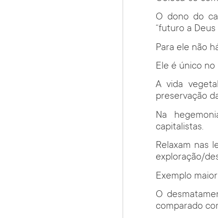
O dono do cap
“futuro a Deus 
Para ele não h
Ele é único no 
A vida vegeta
preservação da
Na hegemonia
capitalistas.
Relaxam nas le
exploração/des
Exemplo maior 
O desmatament
comparado com