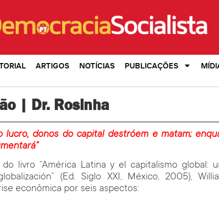
TORIAL
ARTIGOS
NOTÍCIAS
PUBLICAÇÕES
MÍDI
ão | Dr. Rosinha
o lucro, donos do capital destróem e matam; enqu
aumentará”
do livro “América Latina y el capitalismo global: 
globalización” (Ed. Siglo XXI, México, 2005), Will
crise econômica por seis aspectos: