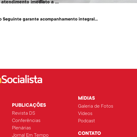
atendimento imediato a ...
o Seguinte garante acompanhamento integral...
MÍDIAS
PUBLICAÇÕES
Galeria de Fotos
Revista DS
Vídeos
Conferências
Podcast
Plenárias
CONTATO
Jornal Em Tempo