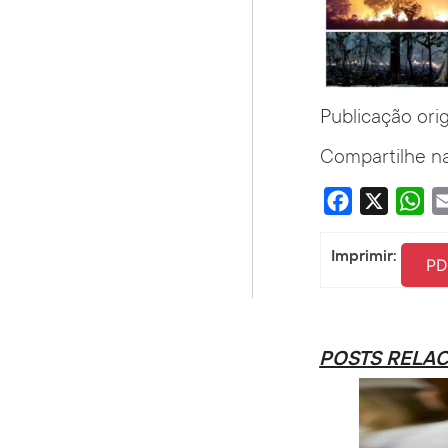
Publicação ori
Compartilhe na
Facebook
X
Wha
Imprimir:
PD
POSTS RELA