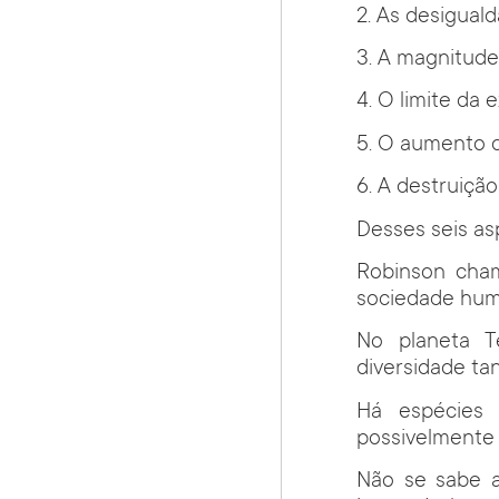
2. As desigual
3. A magnitude
4. O limite da 
5. O aumento d
6. A destruiç
Desses seis as
Robinson cham
sociedade hum
No planeta Te
diversidade ta
Há espécies 
possivelmente
Não se sabe a