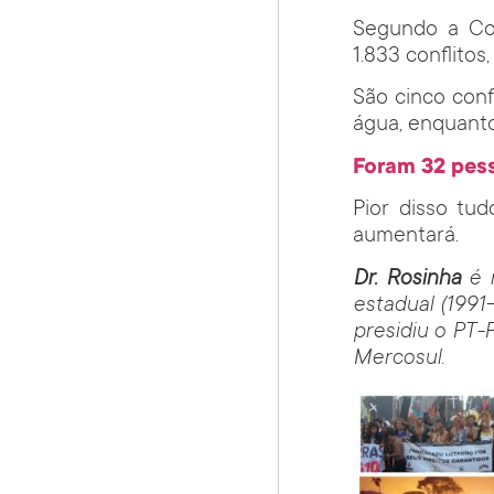
Segundo a Com
1.833 conflito
São cinco confl
água, enquanto
Foram 32 pess
Pior disso tu
aumentará.
Dr. Rosinha
é 
estadual (1991
presidiu o PT-
Mercosul.