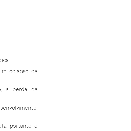
ica.
 um colapso da
lo, a perda da
envolvimento,
ta, portanto é