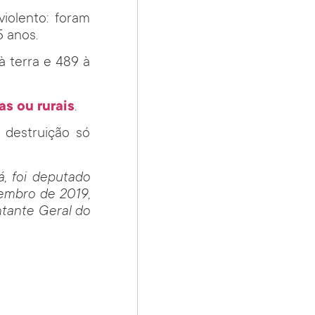
iolento: foram
5 anos.
 à terra e 489 à
s ou rurais
.
 destruição só
á, foi deputado
zembro de 2019,
ntante Geral do