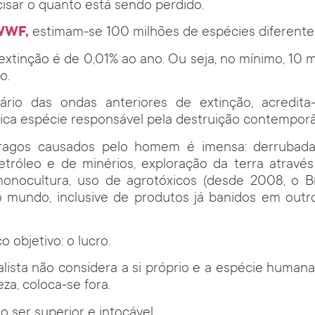
cisar o quanto está sendo perdido.
WF,
estimam-se 100 milhões de espécies diferentes
 extinção é de 0,01% ao ano. Ou seja, no mínimo, 10 m
o.
rário das ondas anteriores de extinção, acredit
ica espécie responsável pela destruição contempor
tragos causados pelo homem é imensa: derrubada 
tróleo e de minérios, exploração da terra através
 monocultura, uso de agrotóxicos (desde 2008, o Br
 mundo, inclusive de produtos já banidos em outro
 objetivo: o lucro.
alista não considera a si próprio e a espécie huma
za, coloca-se fora.
 ser superior e intocável.