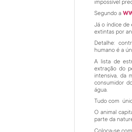
impossível pre
Segundo a
WW
Já o índice de
extintas por an
Detalhe: cont
humano é a ún
A lista de es
extração do pe
intensiva, da
consumidor do
água.
Tudo com único
O animal capit
parte da nature
Coloca-se como