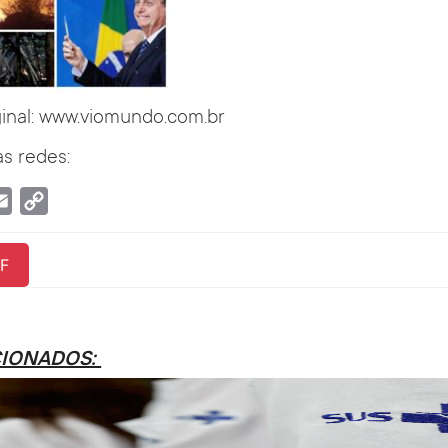
ginal: www.viomundo.com.br
s redes:
tsApp
Email
Copy
Link
F
CIONADOS: