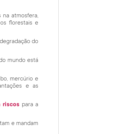
 na atmosfera,
os florestais e
à degradação do
 do mundo está
bo, mercúrio e
antações e as
 riscos
para a
 matam e mandam