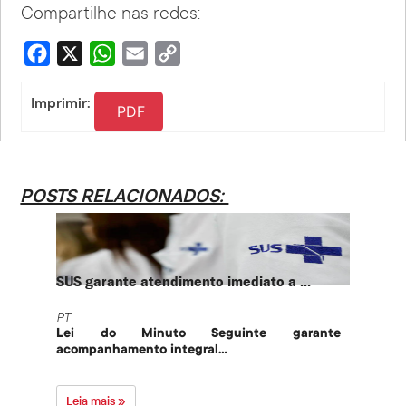
Compartilhe nas redes:
Facebook
X
WhatsApp
Email
Copy
Link
Imprimir:
PDF
POSTS RELACIONADOS:
SUS garante atendimento imediato a ...
PT te
PT
PT
Lei do Minuto Seguinte garante
Part
acompanhamento integral...
govern
Leia mais »
Leia 