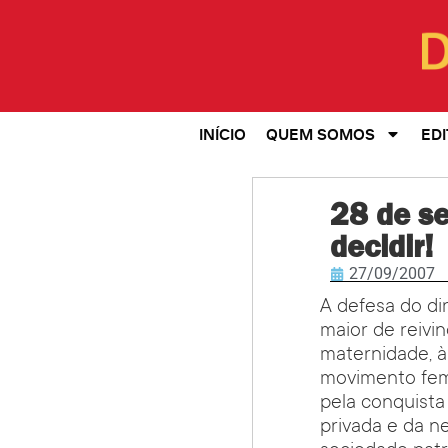
INÍCIO
QUEM SOMOS
EDI
28 de se
decidir!
27/09/2007
A defesa do di
maior de reivin
maternidade, à
movimento femi
pela conquist
privada e da n