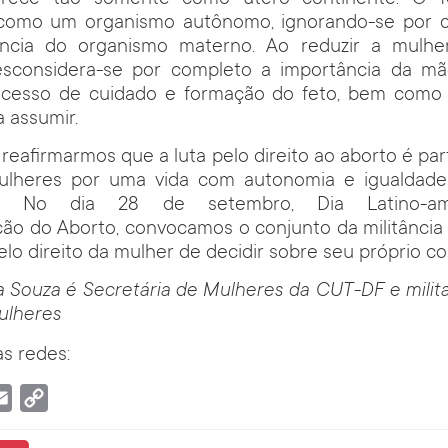
como um organismo autônomo, ignorando-se por c
ência do organismo materno. Ao reduzir a mulh
esconsidera-se por completo a importância da m
rocesso de cuidado e formação do feto, bem como
a assumir.
reafirmarmos que a luta pelo direito ao aborto é part
ulheres por uma vida com autonomia e igualdade
es. No dia 28 de setembro, Dia Latino-am
ção do Aborto, convocamos o conjunto da militância 
elo direito da mulher de decidir sobre seu próprio co
a Souza é Secretária de Mulheres da CUT-DF e milit
ulheres
s redes:
tsApp
Email
Copy
Link