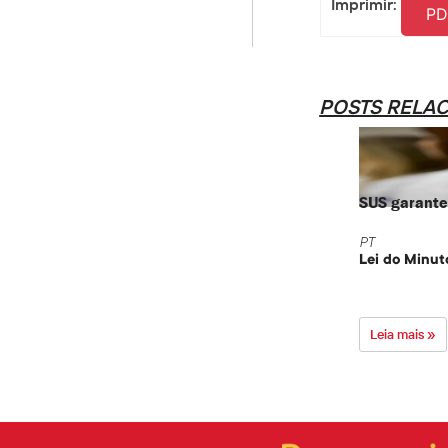
Imprimir:
PD
POSTS RELA
SUS garante 
PT
Lei do Minut
Leia mais »