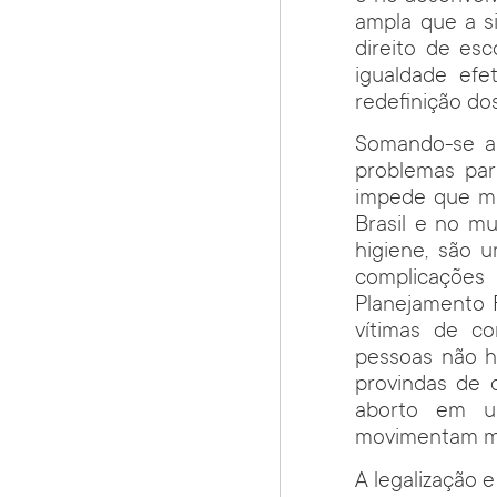
ampla que a s
direito de es
igualdade efe
redefinição do
Somando-se a
problemas par
impede que mi
Brasil e no m
higiene, são 
complicações 
Planejamento 
vítimas de co
pessoas não ha
provindas de 
aborto em um
movimentam mu
A legalização