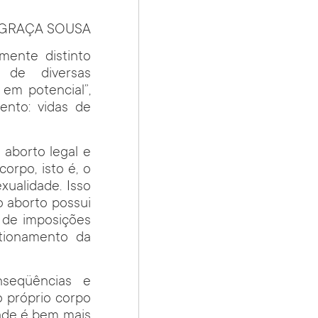
 GRAÇA SOUSA
mente distinto
o de diversas
 em potencial”,
ento: vidas de
 aborto legal e
corpo, isto é, o
exualidade. Isso
o aborto possui
 de imposições
tionamento da
seqüências e
o próprio corpo
ade é bem mais