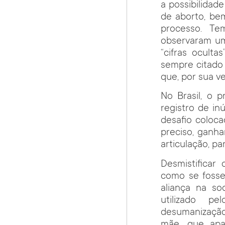
a possibilidad
de aborto, bem
processo. Te
observaram um
“cifras oculta
sempre citado 
que, por sua v
No Brasil, o 
registro de i
desafio coloc
preciso, ganh
articulação, pa
Desmistificar
como se fosse 
aliança na so
utilizado p
desumanização 
mãe, que apa