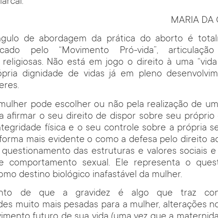
arcal.
MARIA DA
ngulo de abordagem da prática do aborto é total
cado pelo “Movimento Pró-vida”, articulaçã
eligiosas. Não está em jogo o direito à uma “vida
pria dignidade de vidas já em pleno desenvolvim
eres.
mulher pode escolher ou não pela realização de um
a afirmar o seu direito de dispor sobre seu próprio 
ntegridade física e o seu controle sobre a própria s
orma mais evidente o como a defesa pelo direito a
 questionamento das estruturas e valores sociais e
e comportamento sexual. Ele representa o ques
mo destino biológico inafastável da mulher.
nto de que a gravidez é algo que traz con
des muito mais pesadas para a mulher, alterações n
vimento futuro de sua vida (uma vez que a maternid