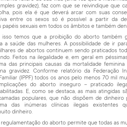
imples gravidez), faz com que se reivindique que c
colha, pois ela é que deverá arcar com suas cons
tiva entre os sexos só é possível a partir da d
s papéis sexuais em todos os âmbitos e também dentr
 isso temos que a proibição do aborto também g
a a saúde das mulheres. A possibilidade de ir par
lhares de abortos continuem sendo praticados tod
undo. Feitos na ilegalidade e, em geral em péssima
uma das principais causas da mortalidade feminina
na gravidez. Conforme relatório da Federação In
Familiar (IPPF) todos os anos pelo menos 70 mil m
mplicações do aborto inseguro – praticado ile
bilitadas. E, como se destaca, as mais atingidas 
camadas populares, que não dispõem de dinheiro
a das inúmeras clínicas ilegais existentes q
ito dinheiro.
 e regulamentação do aborto permite que todas as m