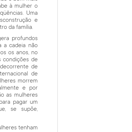
abe à mulher o
eqüências. Uma
esconstrução e
o da família.
era profundos
a a cadeia não
os os anos, no
s condições de
 decorrente de
ternacional de
ulheres morrem
galmente e por
são as mulheres
 para pagar um
ue, se supõe,
ulheres tenham