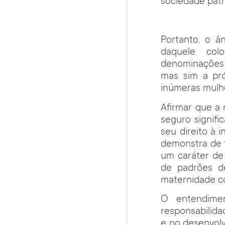
sociedade patri
Portanto, o â
daquele colo
denominações r
mas sim a pró
inúmeras mulh
Afirmar que a 
seguro signific
seu direito à i
demonstra de f
um caráter de
de padrões d
maternidade co
O entendime
responsabilida
e no desenvol