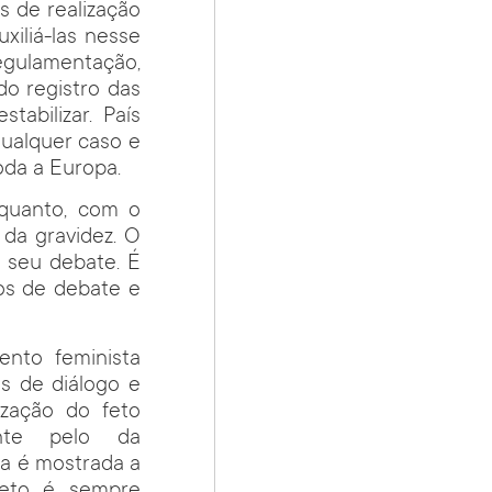
s de realização
xiliá-las nesse
gulamentação,
o registro das
tabilizar. País
qualquer caso e
oda a Europa.
 quanto, com o
da gravidez. O
 seu debate. É
os de debate e
ento feminista
os de diálogo e
ização do feto
ente pelo da
ca é mostrada a
feto é sempre