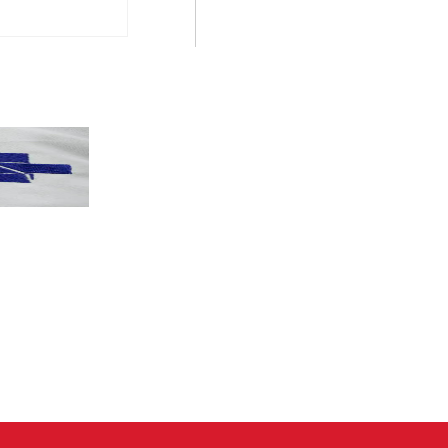
PT terá candidatos a governo estadu...
PT
Partido oficializa 12 candidaturas a governador e..
Leia mais »