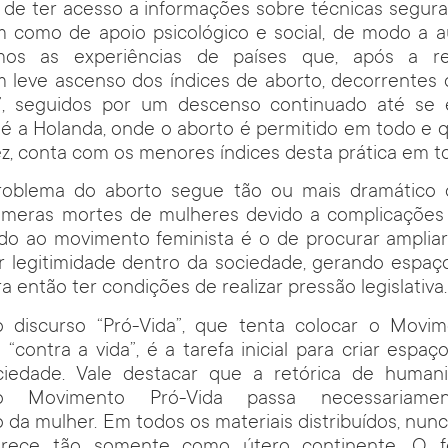
e de ter acesso a informações sobre técnicas segura
 como de apoio psicológico e social, de modo a au
mos as experiências de países que, após a re
 leve ascenso dos índices de aborto, decorrentes d
s”, seguidos por um descenso continuado até se es
é a Holanda, onde o aborto é permitido em todo e 
ez, conta com os menores índices desta prática em t
problema do aborto segue tão ou mais dramático
númeras mortes de mulheres devido a complicações 
ado ao movimento feminista é o de procurar ampliar
ar legitimidade dentro da sociedade, gerando espaç
ra então ter condições de realizar pressão legislativa.
 o discurso “Pró-Vida”, que tenta colocar o Movim
“contra a vida”, é a tarefa inicial para criar espaç
ciedade. Vale destacar que a retórica de human
elo Movimento Pró-Vida passa necessariam
da mulher. Em todos os materiais distribuídos, nun
rece tão somente como útero continente. O 