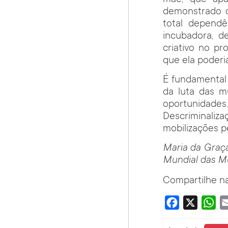
demonstrado 
total depend
incubadora, d
criativo no p
que ela poderi
É fundamental 
da luta das m
oportunidad
Descriminaliza
mobilizações p
Maria da Graç
Mundial das M
Compartilhe na
Facebook
X
Wha