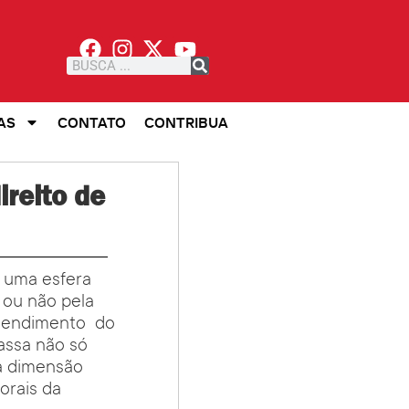
AS
CONTATO
CONTRIBUA
ireito de
e uma esfera
o ou não pela
entendimento do
assa não só
a dimensão
orais da