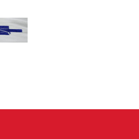
PT terá candidatos a governo estadu...
PT
Partido oficializa 12 candidaturas a governador e..
Leia mais »