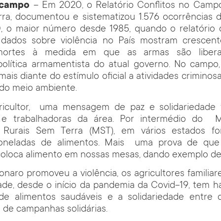
 campo
– Em 2020, o Relatório Conflitos no Camp
rra, documentou e sistematizou 1.576 ocorrências d
, o maior número desde 1985, quando o relatório
 dados sobre violência no País mostram cresce
ortes à medida em que as armas são libera
política armamentista do atual governo. No campo,
ais diante do estímulo oficial a atividades criminosa
do meio ambiente.
icultor, uma mensagem de paz e solidariedade 
s e trabalhadoras da área. Por intermédio do 
 Rurais Sem Terra (MST), em vários estados fo
oneladas de alimentos. Mais uma prova de qu
oloca alimento em nossas mesas, dando exemplo de 
naro promoveu a violência, os agricultores famili
ade, desde o início da pandemia da Covid-19, tem hav
e alimentos saudáveis e a solidariedade entre 
 de campanhas solidárias.