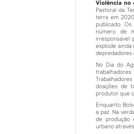
Violência no
Pastoral da Te
terra em 2020
publicado. Os
número de m
irresponsável 
explode ainda m
depredadores 
No Dia do Agr
trabalhadore
Trabalhadores
doações de t
produtor que c
Enquanto Bolso
a paz. Na verd
de produção d
urbano através