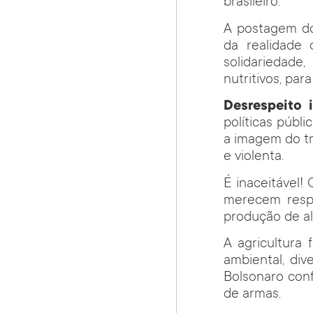
brasileiro.
A postagem do
da realidade 
solidariedade
nutritivos, para
Desrespeito i
políticas públi
a imagem do t
e violenta.
É inaceitável!
merecem respe
produção de al
A agricultura
ambiental, di
Bolsonaro con
de armas.