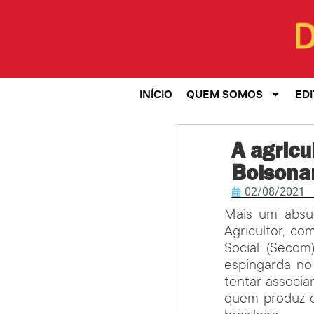
INÍCIO
QUEM SOMOS
EDI
A agricu
Bolsona
02/08/2021
Mais um absur
Agricultor, c
Social (Secom
espingarda n
tentar associa
quem produz d