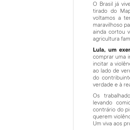
O Brasil já v
tirado do Ma
voltamos a t
maravilhoso pa
ainda cortou 
agricultura fa
Lula, um exe
comprar uma im
incitar a viol
ao lado de ver
do contribuin
verdade e à re
Os trabalhado
levando comi
contrário do p
querem violênc
Um viva aos pr