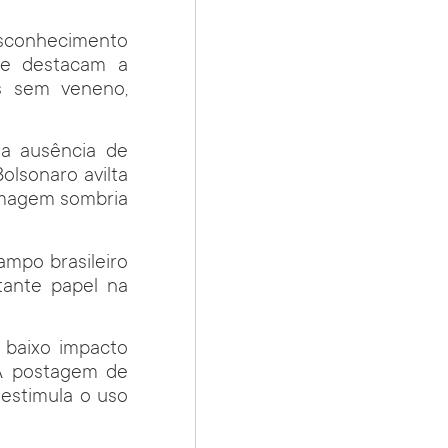
esconhecimento
 se destacam a
os sem veneno,
a ausência de
Bolsonaro avilta
imagem sombria
ampo brasileiro
tante papel na
 baixo impacto
 A postagem de
estimula o uso