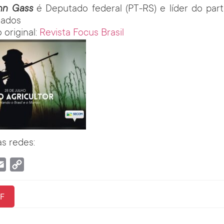
ohn Gass
é Deputado federal (PT-RS) e líder do par
tados
 original:
Revista Focus Brasil
s redes:
tsApp
Email
Copy
Link
F