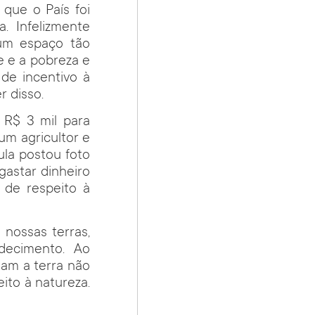
que o País foi
 Infelizmente
um espaço tão
e e a pobreza e
de incentivo à
r disso.
 R$ 3 mil para
um agricultor e
ula postou foto
gastar dinheiro
 de respeito à
nossas terras,
decimento. Ao
ham a terra não
ito à natureza.