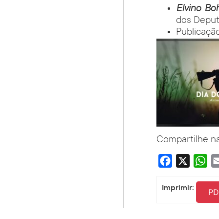
Elvino B
dos Depu
Publicação
Compartilhe na
Facebook
X
Wha
Imprimir:
PD