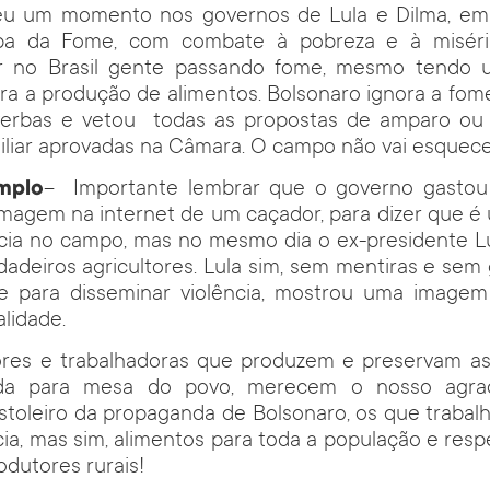
iveu um momento nos governos de Lula e Dilma, em 
pa da Fome, com combate à pobreza e à miséria.
er no Brasil gente passando fome, mesmo tendo 
ra a produção de alimentos. Bolsonaro ignora a fom
verbas e vetou todas as propostas de amparo ou 
miliar aprovadas na Câmara. O campo não vai esquece
mplo
– Importante lembrar que o governo gastou
agem na internet de um caçador, para dizer que é 
ência no campo, mas no mesmo dia o ex-presidente L
dadeiros agricultores. Lula sim, sem mentiras e sem 
te para disseminar violência, mostrou uma imagem
alidade.
res e trabalhadoras que produzem e preservam as 
da para mesa do povo, merecem o nosso agra
istoleiro da propaganda de Bolsonaro, os que trabal
ia, mas sim, alimentos para toda a população e respe
odutores rurais!