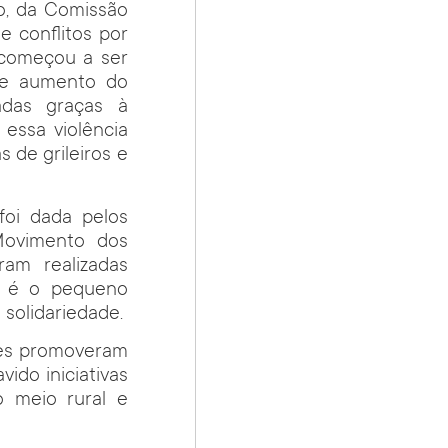
o, da Comissão
e conflitos por
 começou a ser
nte aumento do
das graças à
 essa violência
s de grileiros e
foi dada pelos
Movimento dos
ram realizadas
e é o pequeno
solidariedade.
ares promoveram
ido iniciativas
o meio rural e