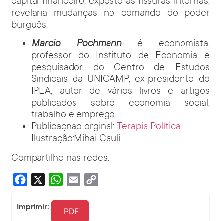
capital financeiro, exposto às fissuras internas,
revelaria mudanças no comando do poder
burguês.
Marcio Pochmann
é economista,
professor do Instituto de Economia e
pesquisador do Centro de Estudos
Sindicais da UNICAMP, ex-presidente do
IPEA, autor de vários livros e artigos
publicados sobre economia social,
trabalho e emprego.
Publicaçnao orginal:
Terapia Política
Ilustração:Mihai Cauli.
Compartilhe nas redes:
Facebook
X
WhatsApp
Email
Copy
Link
Imprimir:
PDF