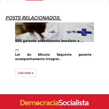
POSTS RELACIONADOS:
SUS garante atendimento imediato a ...
PT te
PT
PT
Lei do Minuto Seguinte garante
Part
acompanhamento integral...
govern
Leia mais »
Leia 