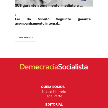
SUS garante atendimento imediato a ...
PT te
PT
PT
Lei do Minuto Seguinte garante
Part
acompanhamento integral...
govern
Leia mais »
Leia 
QUEM SOMOS
Nossa História
Faça Parte!
EDITORIAL