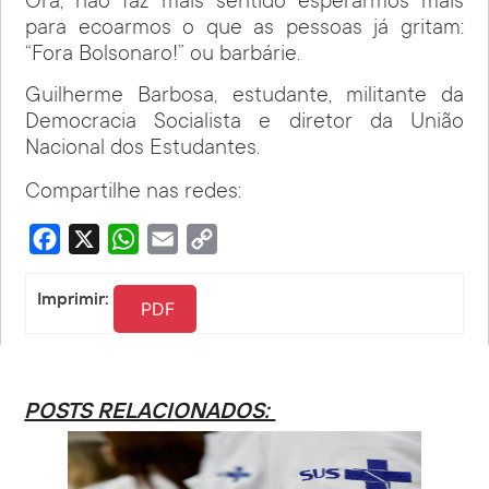
Ora, não faz mais sentido esperarmos mais
para ecoarmos o que as pessoas já gritam:
“Fora Bolsonaro!” ou barbárie.
Guilherme Barbosa, estudante, militante da
Democracia Socialista e diretor da União
Nacional dos Estudantes.
Compartilhe nas redes:
Facebook
X
WhatsApp
Email
Copy
Link
Imprimir:
PDF
POSTS RELACIONADOS: