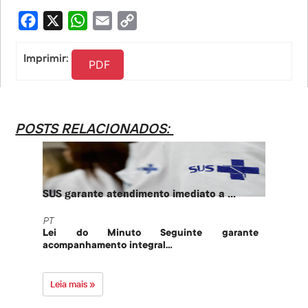
Facebook
X
WhatsApp
Email
Copy
Link
Imprimir:
PDF
POSTS RELACIONADOS:
SUS garante atendimento imediato a ...
PT te
PT
PT
Lei do Minuto Seguinte garante
Part
acompanhamento integral...
govern
Leia mais »
Leia 