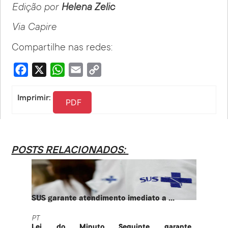
Edição por
Helena Zelic
Via Capire
Compartilhe nas redes:
Facebook
X
WhatsApp
Email
Copy
Link
Imprimir:
PDF
POSTS RELACIONADOS:
SUS garante atendimento imediato a ...
PT te
PT
PT
Lei do Minuto Seguinte garante
Part