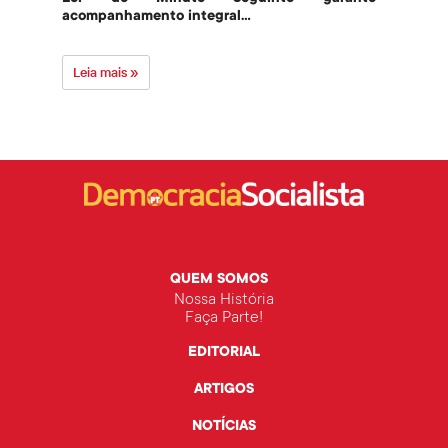
acompanhamento integral...
govern
Leia mais »
Leia 
QUEM SOMOS
Nossa História
Faça Parte!
EDITORIAL
ARTIGOS
NOTÍCIAS