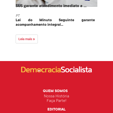
SUS garante atendimento imediato a ...
PT te
PT
PT
Lei do Minuto Seguinte garante
Part
acompanhamento integral...
govern
Leia mais »
Leia 
QUEM SOMOS
Nossa História
Faça Parte!
EDITORIAL