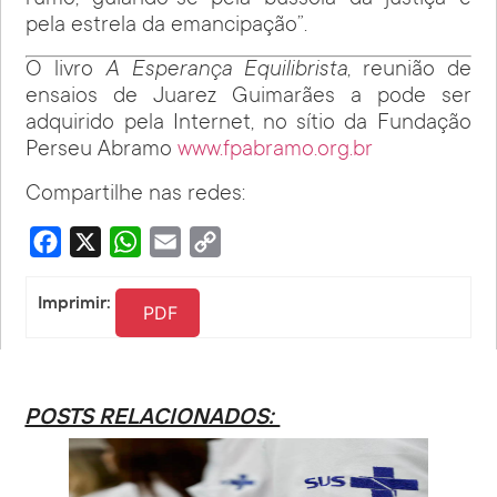
pela estrela da emancipação”.
O livro
A Esperança Equilibrista
, reunião de
ensaios de Juarez Guimarães a pode ser
adquirido pela Internet, no sítio da Fundação
Perseu Abramo
www.fpabramo.org.br
Compartilhe nas redes:
Facebook
X
WhatsApp
Email
Copy
Link
Imprimir:
PDF
POSTS RELACIONADOS: