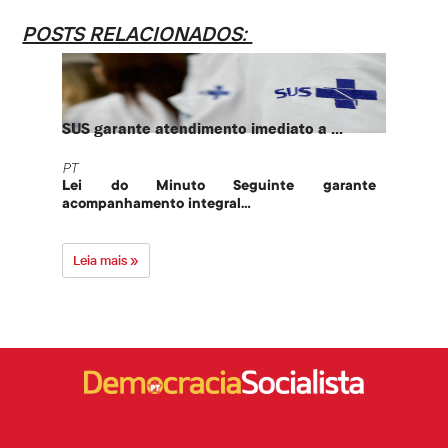
POSTS RELACIONADOS:
SUS garante atendimento imediato a ...
PT te
PT
PT
Lei do Minuto Seguinte garante
Part
acompanhamento integral...
govern
Leia mais »
Leia 