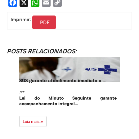
Facebook
X
WhatsApp
Email
Copy
Link
Imprimir:
PDF
POSTS RELACIONADOS:
SUS garante atendimento imediato a ...
PT te
PT
PT
Lei do Minuto Seguinte garante
Part
acompanhamento integral...
govern
Leia mais »
Leia 