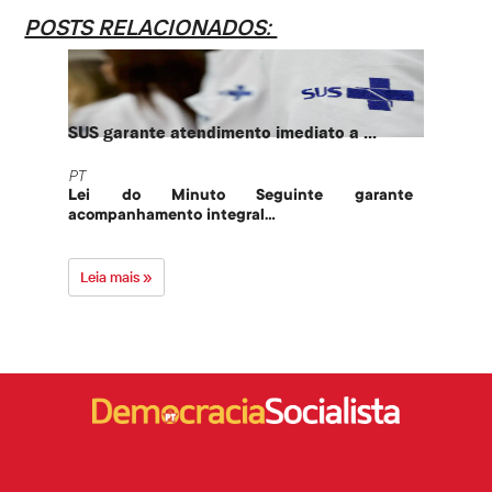
POSTS RELACIONADOS:
SUS garante atendimento imediato a ...
PT te
PT
PT
Lei do Minuto Seguinte garante
Part
acompanhamento integral...
govern
Leia mais »
Leia 