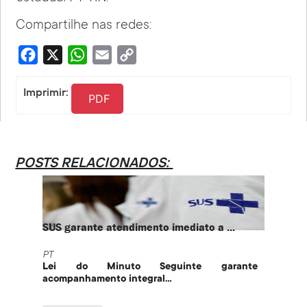
Compartilhe nas redes:
Facebook
X
WhatsApp
Email
Copy
Link
Imprimir:
PDF
POSTS RELACIONADOS:
SUS garante atendimento imediato a ...
PT te
PT
PT
Lei do Minuto Seguinte garante
Part
acompanhamento integral...
govern