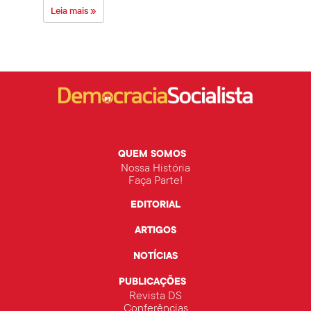
Leia mais »
Leia 
QUEM SOMOS
Nossa História
Faça Parte!
EDITORIAL
ARTIGOS
NOTÍCIAS
PUBLICAÇÕES
Revista DS
Conferências