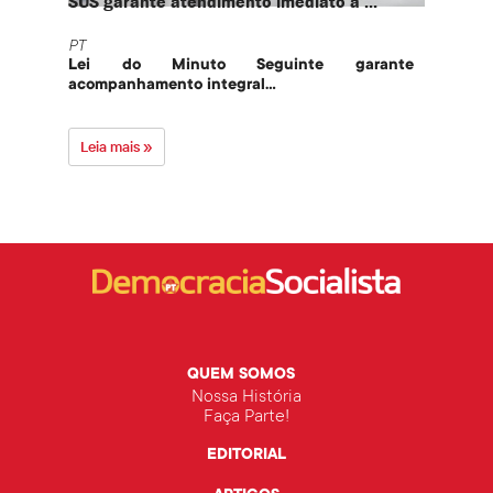
SUS garante atendimento imediato a ...
PT te
PT
PT
Lei do Minuto Seguinte garante
Part
acompanhamento integral...
govern
Leia mais »
Leia 
QUEM SOMOS
Nossa História
Faça Parte!
EDITORIAL