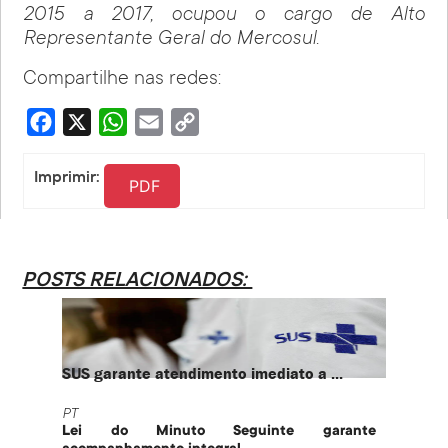
2015 a 2017, ocupou o cargo de Alto
Representante Geral do Mercosul.
Compartilhe nas redes:
Facebook
X
WhatsApp
Email
Copy
Link
Imprimir:
PDF
POSTS RELACIONADOS:
SUS garante atendimento imediato a ...
PT te
PT
PT
Lei do Minuto Seguinte garante
Part