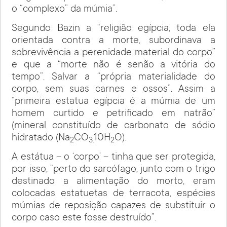
o “complexo” da múmia”.
Segundo Bazin a “religião egípcia, toda ela
orientada contra a morte, subordinava a
sobrevivência a perenidade material do corpo”
e que a “morte não é senão a vitória do
tempo”. Salvar a “própria materialidade do
corpo, sem suas carnes e ossos”. Assim a
“primeira estatua egípcia é a múmia de um
homem curtido e petrificado em natrão”
(mineral constituído de carbonato de sódio
hidratado (Na
CO
10H
O).
2
3.
2
A estátua – o ‘corpo’ – tinha que ser protegida,
por isso, “perto do sarcófago, junto com o trigo
destinado a alimentação do morto, eram
colocadas estatuetas de terracota, espécies
múmias de reposição capazes de substituir o
corpo caso este fosse destruído”.