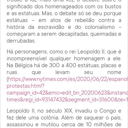
trouxe à luz, mais uma vez, o debate sobre o
significado dos homenageados com os bustos
e as estátuas. Mas, o debate só se deu porque
estátuas – em atos de rebelião contra a
história da escravidão e do colonialismo –
começaram a serem decapitadas, queimadas e
derrubadas.
Há personagens, como o rei Leopoldo II, que é
incompreensível qualquer homenagem a ele.
Na Bélgica há de 300 a 400 estátuas, placas e
ruas que levam seu nome
(
https://www.nytimes.com/es/2020/06/22/espano
protestas.html?
campaign_id=42&emc=edit_bn_20200623&instance
times&regi_id=93147432&segment_id=31600&te
Leopoldo II, no século XIX, invadiu o Congo e
fez dele uma colônia. Além de saquear o país,
assassinou e mutilou cerca de 10 milhões de