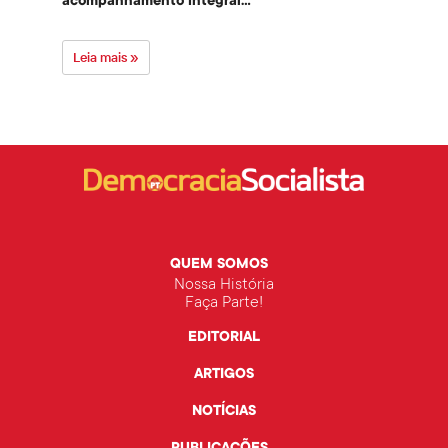
acompanhamento integral...
govern
Leia mais »
Leia 
QUEM SOMOS
Nossa História
Faça Parte!
EDITORIAL
ARTIGOS
NOTÍCIAS