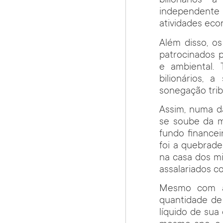
bilionários 
independent
atividades eco
Além disso, o
patrocinados p
e ambiental.
bilionários, 
sonegação trib
Assim, numa da
se soube da 
fundo financei
foi a quebrad
na casa dos m
assalariados c
Mesmo com a 
quantidade de
líquido de su