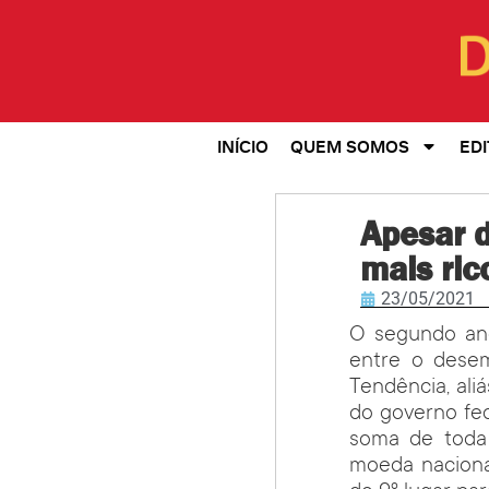
INÍCIO
QUEM SOMOS
EDI
Apesar d
mais ri
23/05/2021
O segundo ano
entre o dese
Tendência, ali
do governo fed
soma de toda 
moeda nacional