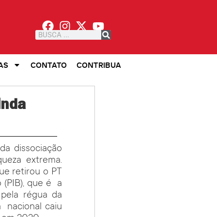
AS
CONTATO
CONTRIBUA
inda
da dissociação
ueza extrema.
ue retirou o PT
 (PIB), que é a
 pela régua da
a nacional caiu