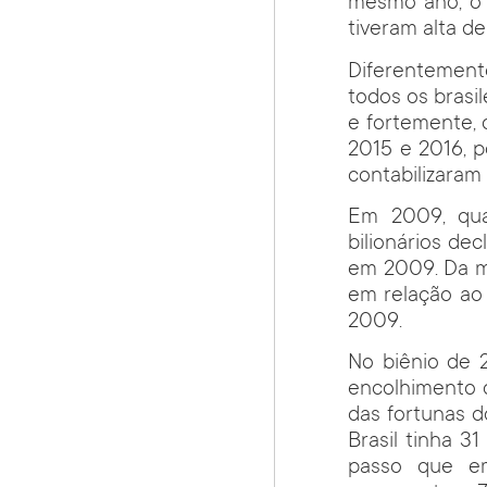
mesmo ano, o 
tiveram alta de
Diferentement
todos os brasi
e fortemente, 
2015 e 2016, p
contabilizaram 
Em 2009, qua
bilionários de
em 2009. Da m
em relação ao 
2009.
No biênio de 
encolhimento d
das fortunas d
Brasil tinha 31
passo que em