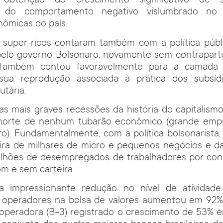
a obtenção do crescimento significativo de s
e do comportamento negativo vislumbrado no 
nômicas do país.
s super-ricos contaram também com a política públi
elo governo Bolsonaro, novamente sem contrapartida
 Também contou favoravelmente para a camada pr
a sua reprodução associada à prática dos subsíd
utária.
s mais graves recessões da história do capitalismo 
morte de nenhum tubarão econômico (grande empr
ro). Fundamentalmente, com a política bolsonarista
eira de milhares de micro e pequenos negócios e da
ilhões de desempregados de trabalhadores por cont
om e sem carteira.
impressionante redução no nível de atividade
 operadores na bolsa de valores aumentou em 92%,
a operadora (B-3) registrado o crescimento de 53% 