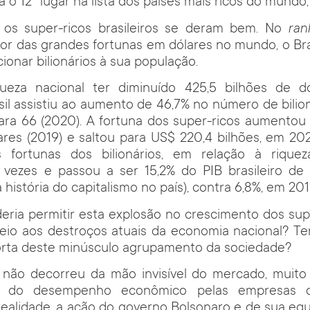
a o 12º lugar na lista dos países mais ricos do mundo
os super-ricos brasileiros se deram bem. No
ran
dor das grandes fortunas em dólares no mundo, o Bras
cionar bilionários à sua população.
ueza nacional ter diminuído 425,5 bilhões de d
sil assistiu ao aumento de 46,7% no número de bilio
ara 66 (2020). A fortuna dos super-ricos aumentou 7
ares (2019) e saltou para US$ 220,4 bilhões, em 20
 fortunas dos bilionários, em relação à riquez
,2 vezes e passou a ser 15,2% do PIB brasileiro de
 história do capitalismo no país), contra 6,8%, em 201
ria permitir esta explosão no crescimento dos sup
io aos destroços atuais da economia nacional? Ter
orta deste minúsculo agrupamento da sociedade?
 não decorreu da mão invisível do mercado, muito
s, do desempenho econômico pelas empresas 
 realidade, a ação do governo Bolsonaro e de sua e