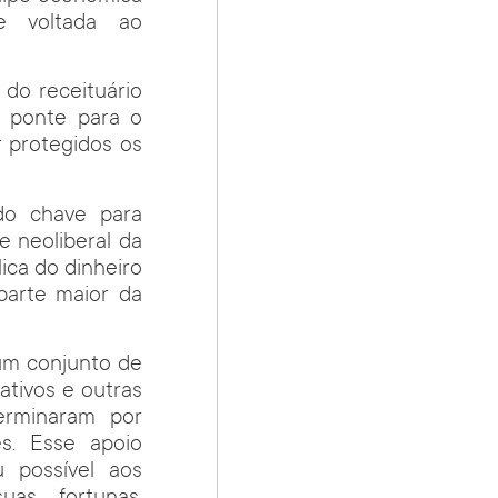
e voltada ao
 do receituário
 ponte para o
r protegidos os
do chave para
e neoliberal da
ica do dinheiro
parte maior da
 um conjunto de
ativos e outras
erminaram por
es. Esse apoio
u possível aos