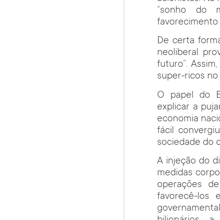
“sonho do m
favorecimento d
De certa forma
neoliberal p
futuro”. Assim
super-ricos no 
O papel do B
explicar a puj
economia nacio
fácil converg
sociedade do 
A injeção do d
medidas corpor
operações de
favorecê-los 
governamental