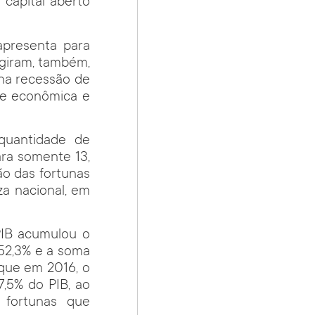
capital aberto
apresenta para
ngiram, também,
 na recessão de
ise econômica e
quantidade de
ara somente 13,
o das fortunas
za nacional, em
PIB acumulou o
 52,3% e a soma
rque em 2016, o
 7,5% do PIB, ao
 fortunas que