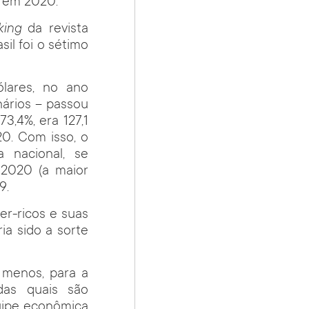
, em 2020.
king
da revista
il foi o sétimo
ólares, no ano
nários – passou
3,4%, era 127,1
20. Com isso, o
a nacional, se
 2020 (a maior
9.
er-ricos e suas
ia sido a sorte
 menos, para a
das quais são
quipe econômica