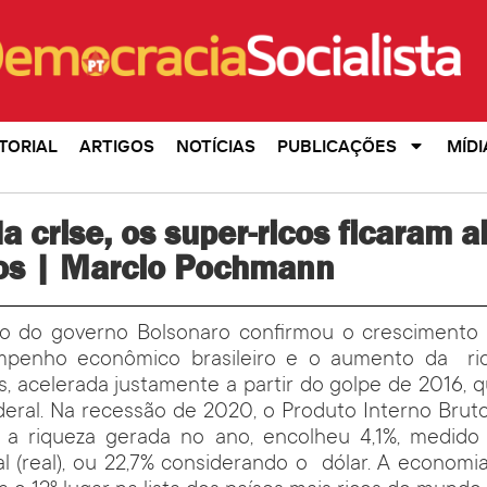
TORIAL
ARTIGOS
NOTÍCIAS
PUBLICAÇÕES
MÍDI
a crise, os super-ricos ficaram a
cos | Marcio Pochmann
 do governo Bolsonaro confirmou o crescimento 
mpenho econômico brasileiro e o aumento da riq
ás, acelerada justamente a partir do golpe de 2016, q
eral. Na recessão de 2020, o Produto Interno Bruto
a riqueza gerada no ano, encolheu 4,1%, medido
 (real), ou 22,7% considerando o dólar. A economi