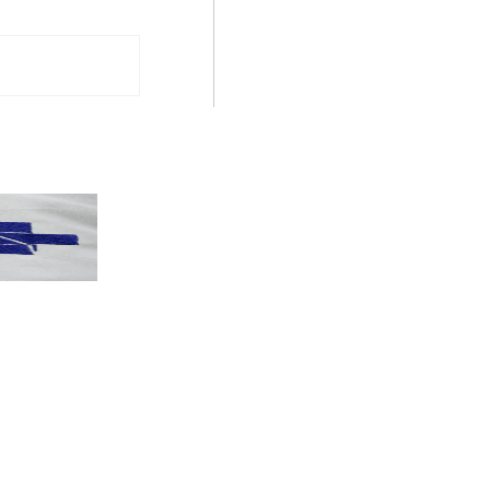
PT terá candidatos a governo estadu...
PT
Partido oficializa 12 candidaturas a governador e..
Leia mais »