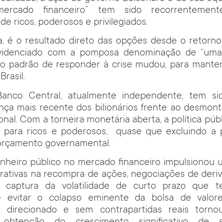
ercado financeiro” tem sido recorrentement
e ricos, poderosos e privilegiados.
, é o resultado direto das opções desde o retorno
rovidenciado com a pomposa denominação de “uma
, o padrão de responder à crise mudou, para mante
Brasil.
anco Central, atualmente independente, tem si
ança mais recente dos bilionários frente ao desmont
nal. Com a torneira monetária aberta, a política públ
iu para ricos e poderosos, quase que excluindo a 
orçamento governamental.
inheiro público no mercado financeiro impulsionou
ativas na recompra de ações, negociações de deriv
 captura da volatilidade de curto prazo que t
e evitar o colapso eminente da bolsa de valor
 direcionado e sem contrapartidas reais torno