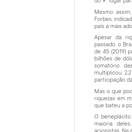
do 9º lugar par
Mesmo assim, 
Forbes, indica
país a mais adi
Apesar da riq
passado, o Bra
de 45 (2019) p
bilhões de dól
somatório das
multiplicou 2
participação da
Mas o que pode
riquezas em me
que bateu a p
O beneplácito
maioria dele
acionistas. Na