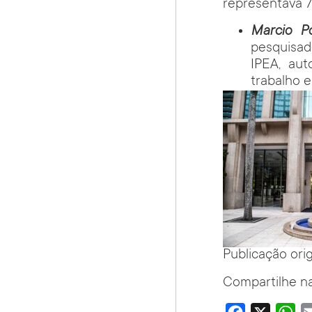
representava 7
Marcio P
pesquisad
IPEA, aut
trabalho 
Publicação ori
Compartilhe na