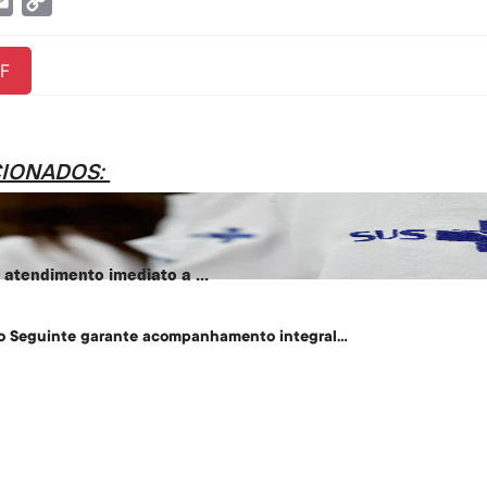
tsApp
Email
Copy
Link
F
CIONADOS:
atendimento imediato a ...
o Seguinte garante acompanhamento integral...