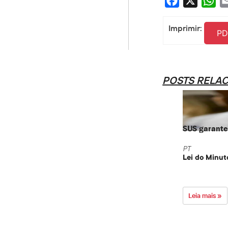
Facebook
X
Wha
Imprimir:
PD
POSTS RELA
SUS garante 
PT
Lei do Minut
Leia mais »