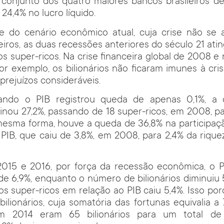
conjunto dos quatro maiores bancos brasileiros de 
 24,4% no lucro líquido.
e do cenário econômico atual, cuja crise não se 
leiros, as duas recessões anteriores do século 21 ati
os super-ricos. Na crise financeira global de 2008 e
or exemplo, os bilionários não ficaram imunes à cr
prejuízos consideráveis.
ndo o PIB registrou queda de apenas 0,1%, a 
clinou 27,2%, passando de 18 super-ricos, em 2008, p
esma forma, houve a queda de 36,8% na participaçã
PIB, que caiu de 3,8%, em 2008, para 2,4% da rique
2015 e 2016, por força da recessão econômica, o 
e 6,9%, enquanto o número de bilionários diminuiu
os super-ricos em relação ao PIB caiu 5,4%. Isso po
 bilionários, cuja somatória das fortunas equivalia a
 2014 eram 65 bilionários para um total de