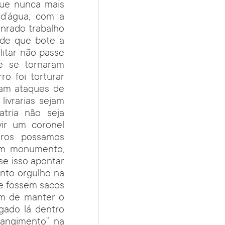
ue nunca mais
 d’água, com a
onrado trabalho
rde que bote a
itar não passe
e se tornaram
ro foi torturar
ram ataques de
livrarias sejam
tria não seja
vir um coronel
eiros possamos
um monumento,
e isso apontar
anto orgulho na
se fossem sacos
em de manter o
ogado lá dentro
rangimento” na