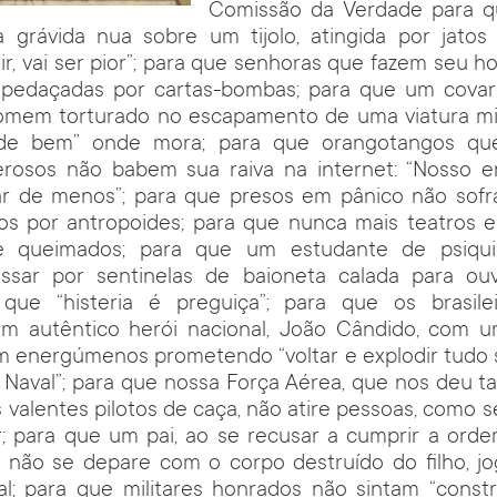
Comissão da Verdade para q
grávida nua sobre um tijolo, atingida por jatos
ir, vai ser pior”; para que senhoras que fazem seu h
pedaçadas por cartas-bombas; para que um cova
mem torturado no escapamento de uma viatura mil
e bem” onde mora; para que orangotangos qu
erosos não babem sua raiva na internet: “Nosso er
r de menos”; para que presos em pânico não sof
os por antropoides; para que nunca mais teatros e 
 e queimados; para que um estudante de psiquia
ssar por sentinelas de baioneta calada para ou
que “histeria é preguiça”; para que os brasil
m autêntico herói nacional, João Cândido, com 
m energúmenos prometendo “voltar e explodir tudo s
 Naval”; para que nossa Força Aérea, que nos deu t
us valentes pilotos de caça, não atire pessoas, como 
ar; para que um pai, ao se recusar a cumprir a ord
, não se depare com o corpo destruído do filho, j
al; para que militares honrados não sintam “const