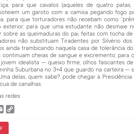
iça; para que cavalos (aqueles de quatro patas
isoteiem um garoto com a camisa pegando fogo po
a; para que torturadores não recebam como “prê
 exterior; para que uma estudante não desmaie n
r sobre as queimaduras do pai, feitas com tocha de 
adores não substituam Tiradentes por Silvério dos 
os ainda trambicando naquela casa de tolerância do
 continuam cheias de sangue e excremento; para 
jovem idealista — queixo firme, olhos faiscantes de
minha Suburbana no 3×4 que guardo na carteira — se
Uma delas, quem sabe?, pode chegar à Presidência 
cua de canalhas.
s redes:
tsApp
Email
Copy
Link
F