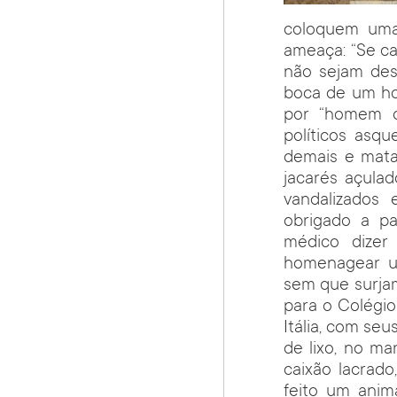
coloquem uma 
ameaça: “Se ca
não sejam des
boca de um ho
por “homem d
políticos asqu
demais e mata
jacarés açulad
vandalizados
obrigado a pa
médico dizer 
homenagear u
sem que surja
para o Colégio
Itália, com se
de lixo, no m
caixão lacrado
feito um anim