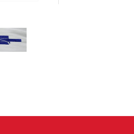
PT terá candidatos a governo estadu...
PT
Partido oficializa 12 candidaturas a governador e..
Leia mais »