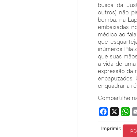
busca da Just
outros) não p
bomba, na Lap
embaixadas no
médico ao fala
que esquartej
inúmeros Pilat
que suas mãos
a vida de uma 
expressão da 
encapuzados. 
enquadrar a ré
Compartilhe na
Facebook
X
Wha
Imprimir:
PD