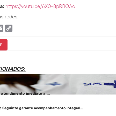
a:
https://youtu.be/6X0-8pRBOAc
s redes:
tsApp
Email
Copy
Link
F
CIONADOS:
atendimento imediato a ...
o Seguinte garante acompanhamento integral...