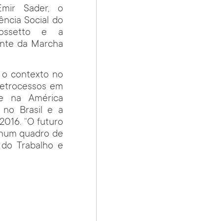
Emir Sader, o
ência Social do
Rossetto e a
tante da Marcha
 o contexto no
retrocessos em
 e na América
no Brasil e a
2016. “O futuro
 num quadro de
o do Trabalho e