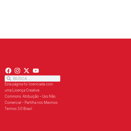
Leia mais »
Esta página foi licenciada com
uma Licença Creative
Commons.
Atribuição – Uso Não
Comercial – Partilha
nos Mesmos
Termos 3.0 Brasil