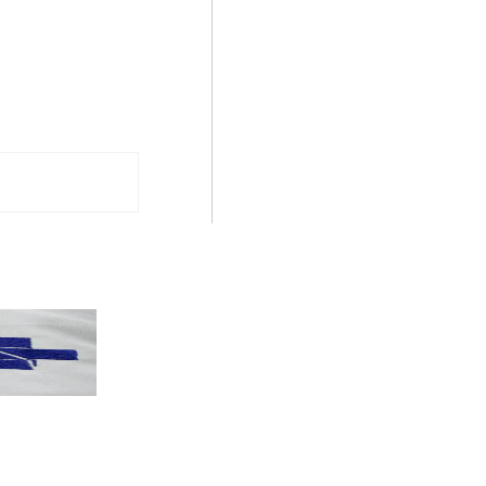
PT terá candidatos a governo estadu...
PT
Partido oficializa 12 candidaturas a governador e..