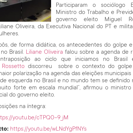
Participaram o sociólogo 
Ministro do Trabalho e Previd
governo eleito Miguel 
liane Oliveira, da Executiva Nacional do PT e mili
ulheres.
ôs, de forma didática, os antecedentes do golpe e
 no Brasil.
Liliane Oliveira
falou sobre a agenda de 
ntraposição ao ciclo que iniciamos no Brasil
 Rossetto
discorreu sobre o contexto do golpe 
aior polarização na agenda das eleições municipais 
 de esquerda no Brasil e no mundo tem se definido
muito forte em escala mundial”, afirmou o ministr
ial do governo eleito.
osições na íntegra:
ttps://youtu.be/cTPQ0–9_jM
to:
https://youtu.be/wLNdYgPfNYs