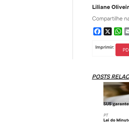
Liliane Oliveir
Compartilhe na
Facebook
X
Wha
Imprimir:
PD
POSTS RELA
SUS garante 
PT
Lei do Minut