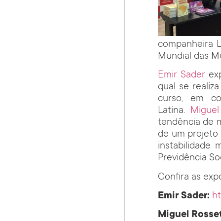
companheira Li
Mundial das M
Emir Sader
exp
qual se realiza
curso, em co
Latina.
Miguel
tendência de m
de um projeto
instabilidade 
Previdência Soc
Confira as exp
Emir Sader:
h
Miguel Rosset