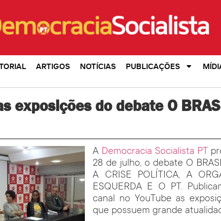
TORIAL
ARTIGOS
NOTÍCIAS
PUBLICAÇÕES
MÍDI
 as exposições do debate O BRAS
A
Democracia Socialista PT
pr
28 de julho, o debate O BRA
A CRISE POLÍTICA, A OR
ESQUERDA E O PT. Publica
canal no YouTube as exposiçõ
que possuem grande atualida