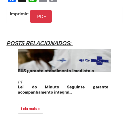
Link
Imprimir:
PDF
POSTS RELACIONADOS:
SUS garante atendimento imediato a ...
PT te
PT
PT
Lei do Minuto Seguinte garante
Part
acompanhamento integral...
govern
Leia mais »
Leia 