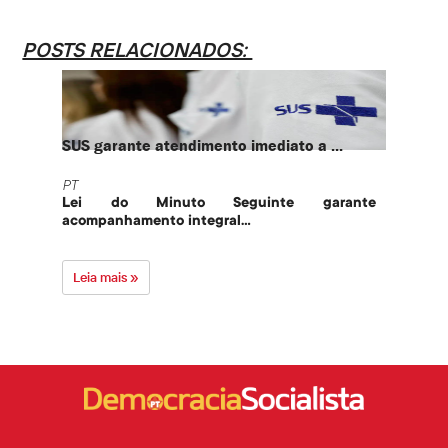
POSTS RELACIONADOS:
SUS garante atendimento imediato a ...
PT te
PT
PT
Lei do Minuto Seguinte garante
Part
acompanhamento integral...
govern
Leia mais »
Leia 