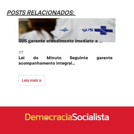
POSTS RELACIONADOS:
SUS garante atendimento imediato a ...
PT te
PT
PT
Lei do Minuto Seguinte garante
Part
acompanhamento integral...
govern
Leia mais »
Leia 