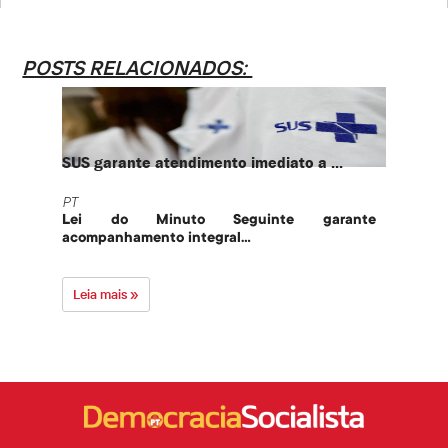
POSTS RELACIONADOS:
SUS garante atendimento imediato a ...
PT te
PT
PT
Lei do Minuto Seguinte garante
Part
acompanhamento integral...
govern
Leia mais »
Leia 