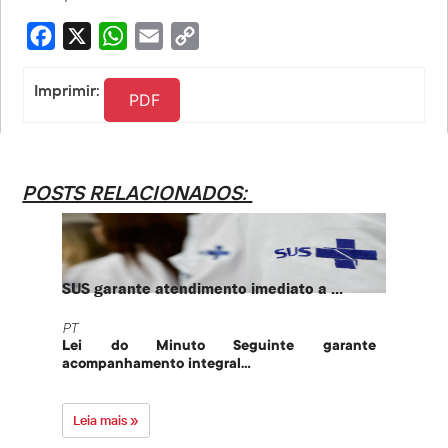
Facebook
X
WhatsApp
Email
Copy
Link
Imprimir:
PDF
POSTS RELACIONADOS:
SUS garante atendimento imediato a ...
PT te
PT
PT
Lei do Minuto Seguinte garante
Part
acompanhamento integral...
govern
Leia mais »
Leia 