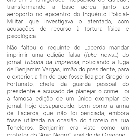
criaram a famigerada “República do Galeão”,
transformando a base aérea junto ao
aeroporto no epicentro do Inquérito Policial-
Militar que investigava o atentado, com
acusações de recurso à tortura física e
psicológica.
Não faltou o requinte de Lacerda mandar
imprimir uma edição falsa (
fake news
…) do
jornal
Tribuna da Imprensa
, noticiando a fuga
de Benjamim Vargas, irmão do presidente, para
o exterior, a fim de que fosse lida por Gregório
Fortunato, chefe da guarda pessoal do
presidente e acusado de planejar o crime. Foi
a famosa edição de um único exemplar de
jornal, hoje desaparecido, bem como a arma
de Lacerda, que não foi periciada, embora
fosse utilizada na ocasião do tiroteio na rua
Toneleros. Benjamim era visto como um
protetor do “Anjo Negro”, apelido de Gregório.