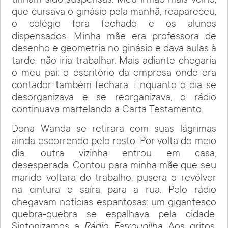
tinham sido suspensas. Meu irmão mais velho,
que cursava o ginásio pela manhã, reapareceu,
o colégio fora fechado e os alunos
dispensados. Minha mãe era professora de
desenho e geometria no ginásio e dava aulas à
tarde: não iria trabalhar. Mais adiante chegaria
o meu pai: o escritório da empresa onde era
contador também fechara. Enquanto o dia se
desorganizava e se reorganizava, o rádio
continuava martelando a Carta Testamento.
Dona Wanda se retirara com suas lágrimas
ainda escorrendo pelo rosto. Por volta do meio
dia, outra vizinha entrou em casa,
desesperada. Contou para minha mãe que seu
marido voltara do trabalho, pusera o revólver
na cintura e saíra para a rua. Pelo rádio
chegavam notícias espantosas: um gigantesco
quebra-quebra se espalhava pela cidade.
Sintonizamos a
Rádio Farroupilha
. Aos gritos,