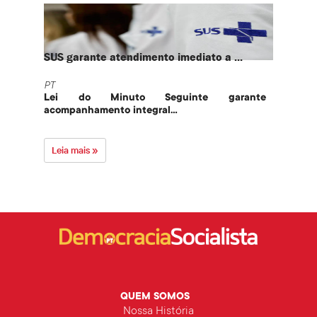
SUS garante atendimento imediato a ...
PT te
PT
PT
Lei do Minuto Seguinte garante
Part
acompanhamento integral...
govern
Leia mais »
Leia 
QUEM SOMOS
Nossa História