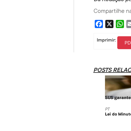
Compartilhe na
Facebook
X
Wha
Imprimir:
PD
POSTS RELA
SUS garante 
PT
Lei do Minut