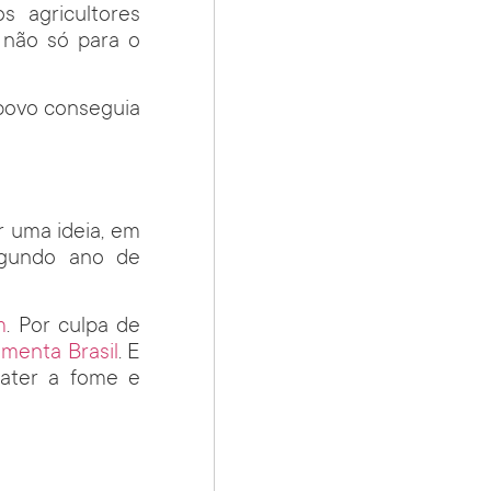
s agricultores
 não só para o
 povo conseguia
r uma ideia, em
egundo ano de
m
. Por culpa de
menta Brasil
. E
bater a fome e