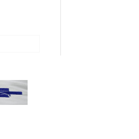
PT terá candidatos a governo estadu...
PT
Partido oficializa 12 candidaturas a governador e..