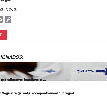
s redes:
tsApp
Email
Copy
Link
F
CIONADOS:
atendimento imediato a ...
o Seguinte garante acompanhamento integral...