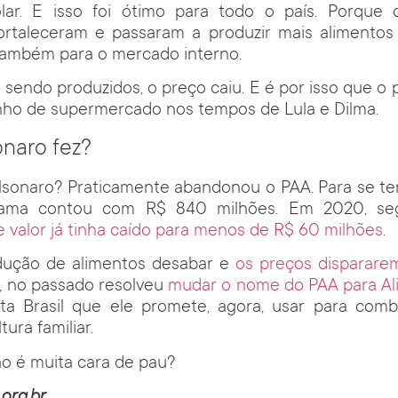
ar. E isso foi ótimo para todo o país. Porque o
 fortaleceram e passaram a produzir mais alimentos
também para o mercado interno.
 sendo produzidos, o preço caiu. E é por isso que o
nho de supermercado nos tempos de Lula e Dilma.
naro fez?
lsonaro? Praticamente abandonou o PAA. Para se te
rama contou com R$ 840 milhões. Em 2020, s
e valor já tinha caído para menos de R$ 60 milhões
.
odução de alimentos desabar e
os preços disparare
, no passado resolveu
mudar o nome do PAA para Ali
ta Brasil que ele promete, agora, usar para com
tura familiar.
o é muita cara de pau?
org.br