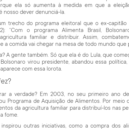
orque ela só aumenta à medida em que a eleição
 nosso dever denunciá-la.
 trecho do programa eleitoral que o ex-capitão 
(22): “Com o programa Alimenta Brasil, Bolsona
agricultura familiar e distribuir. Assim, combat
e a comida vai chegar na mesa de todo mundo que p
a? A gente também. Só que ela é do Lula, que começ
Bolsonaro virou presidente, abandou essa política
, aparece com essa lorota.
fez?
ar a verdade? Em 2003, no seu primeiro ano de
 ou Programa de Aquisição de Alimentos. Por meio d
tos da agricultura familiar para distribuí-los nas per
a fome.
 inspirou outras iniciativas, como a compra dos al