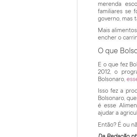
merenda escol
familiares se
governo, mas 
Mais alimentos
encher o carri
O que Bolso
E o que fez Bo
2012, o prog
Bolsonaro,
ess
Isso fez a pr
Bolsonaro, que
é esse Alimen
ajudar a agricul
Então? É ou nã
Da Redação pt.