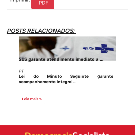
PDF
POSTS RELACIONADOS:
SUS garante atendimento imediato a ...
PT te
PT
PT
Lei do Minuto Seguinte garante
Part
acompanhamento integral...
govern
Leia mais »
Leia 