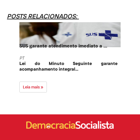
POSTS RELACIONADOS:
SUS garante atendimento imediato a ...
PT te
PT
PT
Lei do Minuto Seguinte garante
Part
acompanhamento integral...
govern
Leia mais »
Leia 