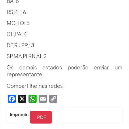
BA: 8
RS,PE: 6
MG,TO: 5
CE,PA: 4
DF,RJ,PR,: 3
SP,MA,PI,RN,AL:2
Os demais estados poderão enviar um
representante.
Compartilhe nas redes:
Facebook
X
WhatsApp
Email
Copy
Link
Imprimir:
PDF