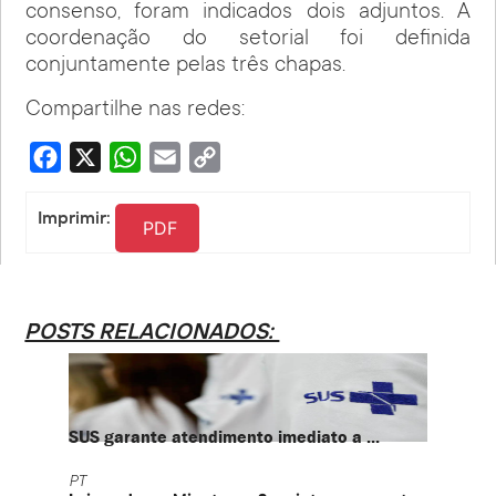
consenso, foram indicados dois adjuntos. A
coordenação do setorial foi definida
conjuntamente pelas três chapas.
Compartilhe nas redes:
Facebook
X
WhatsApp
Email
Copy
Link
Imprimir:
PDF
POSTS RELACIONADOS:
SUS garante atendimento imediato a ...
PT te
PT
PT