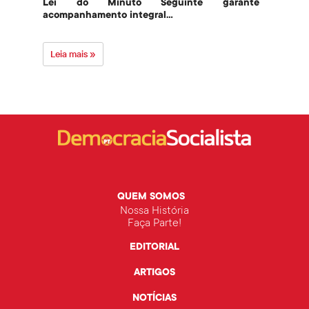
Lei do Minuto Seguinte garante
Part
acompanhamento integral...
govern
Leia mais »
Leia 
QUEM SOMOS
Nossa História
Faça Parte!
EDITORIAL
ARTIGOS
NOTÍCIAS