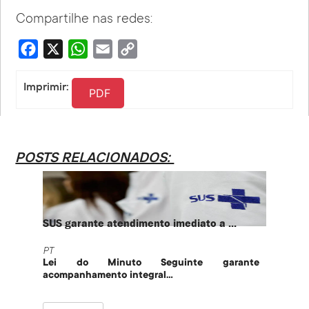
Compartilhe nas redes:
Facebook
X
WhatsApp
Email
Copy
Link
Imprimir:
PDF
POSTS RELACIONADOS:
SUS garante atendimento imediato a ...
PT te
PT
PT
Lei do Minuto Seguinte garante
Part
acompanhamento integral...
govern