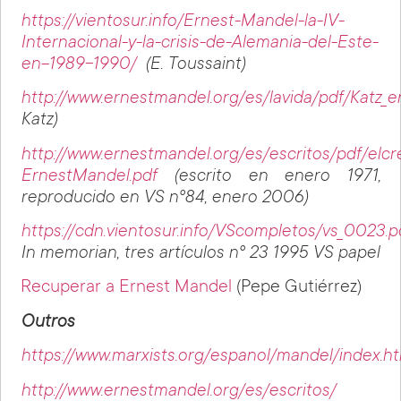
https://vientosur.info/Ernest-Mandel-la-IV-
Internacional-y-la-crisis-de-Alemania-del-Este-
en-1989-1990/
(E. Toussaint)
http://www.ernestmandel.org/es/lavida/pdf/Katz_e
Katz)
http://www.ernestmandel.org/es/escritos/pdf/elc
ErnestMandel.pdf
(escrito en enero 1971,
reproducido en VS nº84, enero 2006)
https://cdn.vientosur.info/VScompletos/vs_0023.p
In memorian, tres artículos nº 23 1995 VS papel
Recuperar a Ernest Mandel
(Pepe Gutiérrez)
Outros
https://www.marxists.org/espanol/mandel/index.h
http://www.ernestmandel.org/es/escritos/