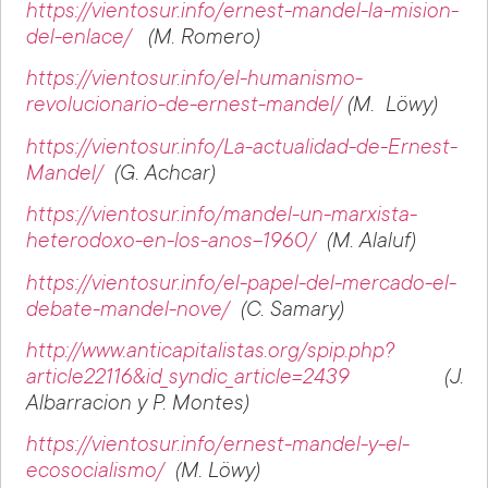
https://vientosur.info/ernest-mandel-la-mision-
del-enlace/
(M. Romero)
https://vientosur.info/el-humanismo-
revolucionario-de-ernest-mandel/
(M. Löwy)
https://vientosur.info/La-actualidad-de-Ernest-
Mandel/
(G. Achcar)
https://vientosur.info/mandel-un-marxista-
heterodoxo-en-los-anos-1960/
(M. Alaluf)
https://vientosur.info/el-papel-del-mercado-el-
debate-mandel-nove/
(C. Samary)
http://www.anticapitalistas.org/spip.php?
article22116&id_syndic_article=2439
(J.
Albarracion y P. Montes)
https://vientosur.info/ernest-mandel-y-el-
ecosocialismo/
(M. Löwy)