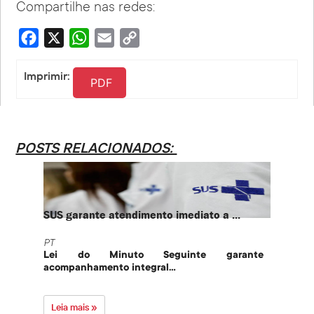
Compartilhe nas redes:
Facebook
X
WhatsApp
Email
Copy
Link
Imprimir:
PDF
POSTS RELACIONADOS:
SUS garante atendimento imediato a ...
PT te
PT
PT
Lei do Minuto Seguinte garante
Part
acompanhamento integral...
govern
Leia mais »
Leia 