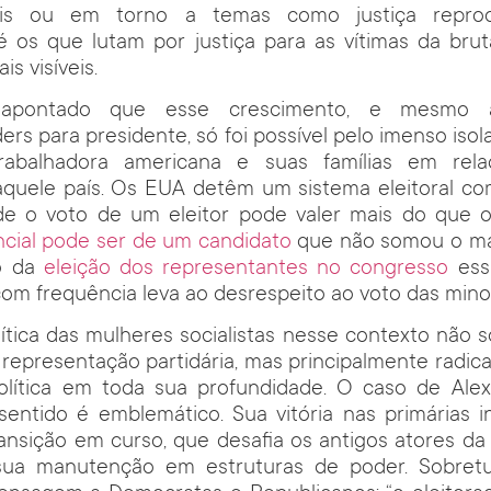
cais ou em torno a temas como justiça reprodut
té os que lutam por justiça para as vítimas da brutal
is visíveis.
apontado que esse crescimento, e mesmo a
ers para presidente, só foi possível pelo imenso iso
rabalhadora americana e suas famílias em rela
 naquele país. Os EUA detêm um sistema eleitoral c
de o voto de um eleitor pode valer mais do que o
ncial pode ser de um candidato
que não somou o ma
so da
eleição dos representantes no congresso
ess
 com frequência leva ao desrespeito ao voto das minor
lítica das mulheres socialistas nesse contexto não 
 representação partidária, mas principalmente radica
política em toda sua profundidade. O caso de Alex
sentido é emblemático. Sua vitória nas primárias i
nsição em curso, que desafia os antigos atores da 
ua manutenção em estruturas de poder. Sobretu