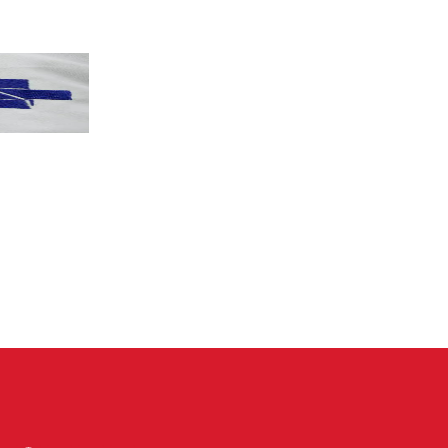
PT terá candidatos a governo estadu...
PT
Partido oficializa 12 candidaturas a governador e..
Leia mais »