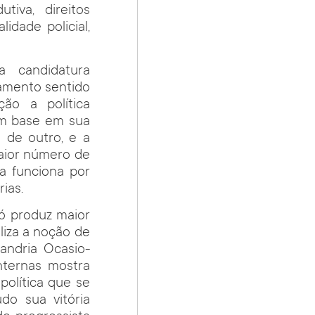
iva, direitos
idade policial,
 candidatura
lamento sentido
ção a política
om base em sua
 de outro, e a
ior número de
a funciona por
ias.
só produz maior
liza a noção de
andria Ocasio-
nternas mostra
política que se
do sua vitória