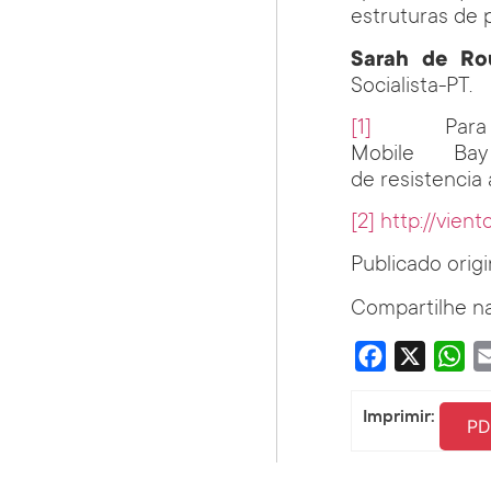
estruturas de 
Sarah de
Ro
Socialista-PT.
[1]
Para c
Mobile Ba
de resistencia
[2]
http://vient
Publicado orig
Compartilhe na
Facebook
X
Wha
Imprimir:
PD