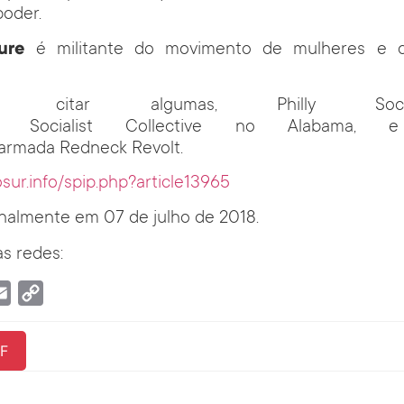
poder.
ure
é militante do movimento de mulheres e 
itar algumas, Philly Socia
y Socialist Collective no Alabama,
 armada Redneck Revolt.
osur.info/spip.php?article13965
inalmente em 07 de julho de 2018.
s redes:
tsApp
Email
Copy
Link
F