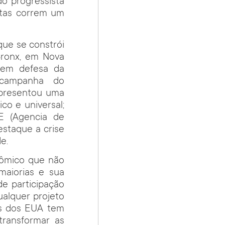
o progressista
stas correm um
 que se constrói
Bronx, em Nova
a em defesa da
 campanha do
apresentou uma
co e universal;
CE (Agencia de
estaque a crise
e.
nômico que não
 maiorias e sua
de participação
ualquer projeto
as dos EUA tem
transformar as