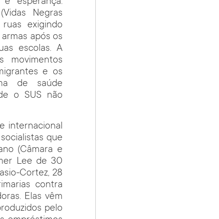
 e esperança.
(Vidas Negras
ruas exigindo
 armas após os
as escolas. A
os movimentos
migrantes e os
ma de saúde
nde o SUS não
e internacional
ocialistas que
cano (Câmara e
mmer Lee de 30
casio-Cortez, 28
imarias contra
oras. Elas vêm
produzidos pelo