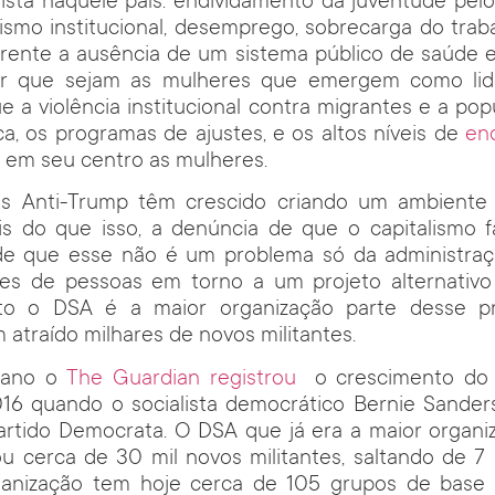
lista naquele país: endividamento da juventude pe
cismo institucional, desemprego, sobrecarga do tra
frente a ausência de um sistema público de saúde e
ar que sejam as mulheres que emergem como lid
ue a violência institucional contra migrantes e a pop
a, os programas de ajustes, e os altos níveis de
en
em seu centro as mulheres.
 Anti-Trump têm crescido criando um ambiente fé
Mais do que isso, a denúncia de que o capitalismo 
e que esse não é um problema só da administra
res de pessoas em torno a um projeto alternativo
to o DSA é a maior organização parte desse pr
m atraído milhares de novos militantes.
 ano o
The Guardian registrou
o crescimento do
016 quando o socialista democrático Bernie Sander
artido Democrata. O DSA que já era a maior organiz
ou cerca de 30 mil novos militantes, saltando de 7 
rganização tem hoje cerca de 105 grupos de bas