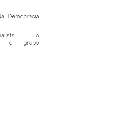
da Democracia
lists, o
 e o grupo