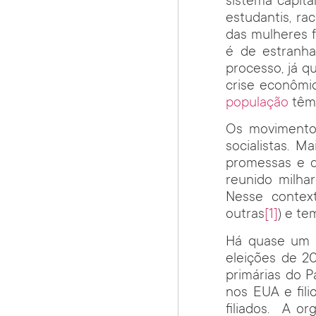
sistema capita
estudantis, ra
das mulheres 
é de estranh
processo, já q
crise econômic
população
têm 
Os movimentos
socialistas. 
promessas e d
reunido milha
Nesse contex
outras
[1]
) e te
Há quase um
eleições de 2
primárias do P
nos EUA e fili
filiados. A o