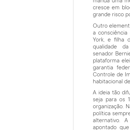
manda uma men
cresce em blo
grande risco po
Outro elemento 
a consciência
York, e filha
qualidade d
senador Berni
plataforma ele
garantia fede
Controle de Im
habitacional d
A ideia tão d
seja para os 1
organização. N
política sempr
alternativo. 
apontado que 