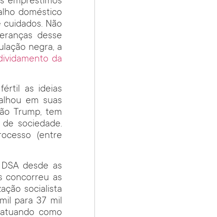
los empréstimos
balho doméstico
 cuidados. Não
eranças desse
ulação negra, a
dividamento da
rtil as ideias
falhou em suas
ção Trump, tem
 de sociedade.
ocesso (entre
 DSA desde as
s concorreu as
ação socialista
mil para 37 mil
e atuando como