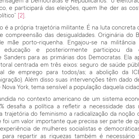
sagem a Democratas e Republicanos: “o eleitorad
co, e participará das eleições, quem lhe der as co
lítico”
[2]
.
é a própria trajetória militante. É na luta concreta
 e compreensão das desigualdades. Originária do 
 de mãe porto-riquenha. Engajou-se na militânci
a educação e posteriormente participou da
e Sanders para as primárias dos Democratas. Ela 
itoral centrada em três eixos: seguro de saúde públi
ral de emprego para todos/as; a abolição da I
igração). Além disso suas intervenções têm dado d
e Nova York, tema sensível a população daquela cidad
ifundida no contexto americano de um sistema eco
% desafia a política a refletir a necessidade das
a trajetória do feminismo a radicalização da noção 
e foi um valor importante que precisa ser parte de q
A experiência de mulheres socialistas e democrátic
para repartir as riquezas também é necessário 