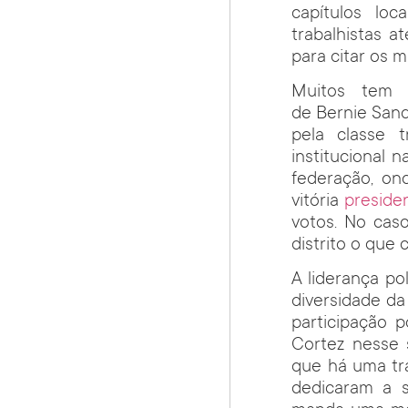
capítulos lo
trabalhistas a
para citar os ma
Muitos tem 
de Bernie Sand
pela classe t
institucional
federação, on
vitória
preside
votos. No ca
distrito o que
A liderança po
diversidade da
participação 
Cortez nesse 
que há uma tra
dedicaram a s