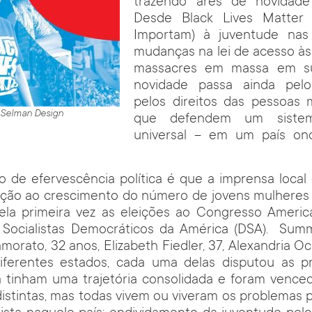
trazendo ares de novidade
Desde Black Lives Matter 
Importam) à juventude nas 
mudanças na lei de acesso às
massacres em massa em su
novidade passa ainda pel
pelos direitos das pessoas 
y Selman Design
que defendem um siste
universal – em um país o
 de efervescência política é que a imprensa local 
ção ao crescimento do número de jovens mulheres s
ela primeira vez as eleições ao Congresso Ameri
 Socialistas Democráticos da América (DSA). Su
morato, 32 anos, Elizabeth Fiedler, 37, Alexandria O
erentes estados, cada uma delas disputou as pr
 tinham uma trajetória consolidada e foram venced
 distintas, mas todas vivem ou viveram os problemas 