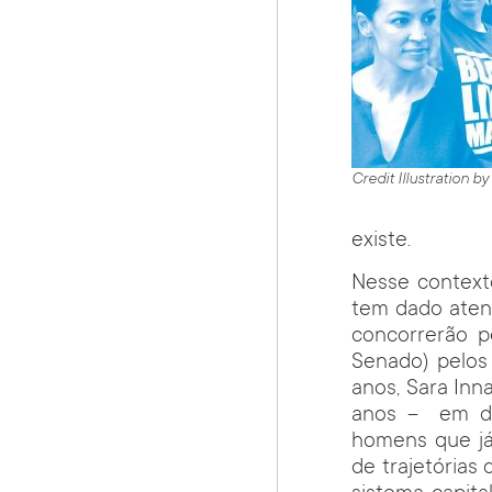
Credit Illustration b
existe.
Nesse contexto
tem dado aten
concorrerão p
Senado) pelos
anos, Sara Inna
anos – em dif
homens que já
de trajetórias