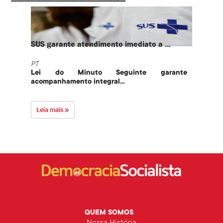
SUS garante atendimento imediato a ...
PT te
PT
PT
Lei do Minuto Seguinte garante
Part
acompanhamento integral...
govern
Leia mais »
Leia 
QUEM SOMOS
Nossa História