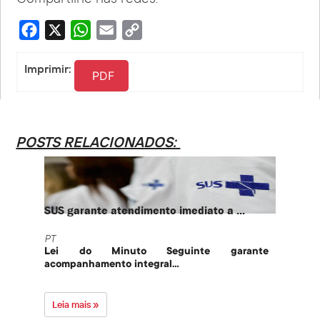
Compartilhe nas redes:
Facebook
X
WhatsApp
Email
Copy
Link
Imprimir:
PDF
POSTS RELACIONADOS:
SUS garante atendimento imediato a ...
PT te
PT
PT
Lei do Minuto Seguinte garante
Part
acompanhamento integral...
govern
Leia mais »
Leia 