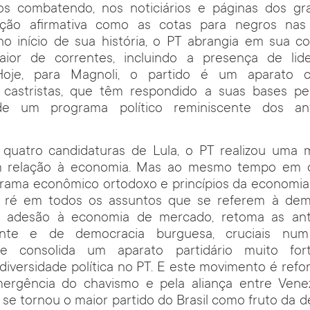
os combatendo, nos noticiários e páginas dos gra
ação afirmativa como as cotas para negros nas 
no início de sua história, o PT abrangia em sua 
aior de correntes, incluindo a presença de lide
Hoje, para Magnoli, o partido é um aparato c
 e castristas, que têm respondido a suas bases p
de um programa político reminiscente dos ant
 quatro candidaturas de Lula, o PT realizou uma
m relação à economia. Mas ao mesmo tempo em 
rama econômico ortodoxo e princípios da economia
 ré em todos os assuntos que se referem à dem
à adesão à economia de mercado, retoma as anti
gente e de democracia burguesa, cruciais num 
 e consolida um aparato partidário muito fo
diversidade política no PT. E este movimento é refo
ergência do chavismo e pela aliança entre Vene
T se tornou o maior partido do Brasil como fruto da 