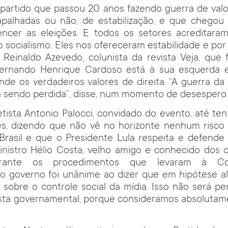
partido que passou 20 anos fazendo guerra de valo
trapalhadas ou não, de estabilização, e que cheg
ncer as eleições. E todos os setores acreditara
o socialismo. Eles nos ofereceram estabilidade e por
 Reinaldo Azevedo, colunista da revista Veja, que
Fernando Henrique Cardoso está à sua esquerda 
de os verdadeiros valores de direita. “A guerra da
a sendo perdida”, disse, num momento de desespero
ista Antonio Palocci, convidado do evento, até tent
tes, dizendo que não vê no horizonte nenhum risco 
Brasil e que o Presidente Lula respeita e defende 
inistro Hélio Costa, velho amigo e conhecido dos d
rante os procedimentos que levaram à Co
o governo foi unânime ao dizer que em hipótese al
sobre o controle social da mídia. Isso não será perm
sta governamental, porque consideramos absolutame