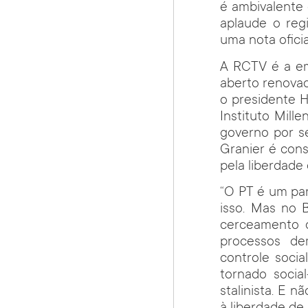
é ambivalente 
aplaude o reg
uma nota ofici
A RCTV é a em
aberto renovad
o presidente 
Instituto Mil
governo por se
Granier é con
pela liberdade
“O PT é um par
isso. Mas no 
cerceamento d
processos dem
controle socia
tornado socia
stalinista. E n