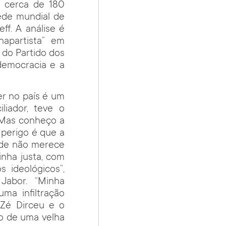
 cerca de 180
ede mundial de
f. A análise é
napartista” em
do Partido dos
 democracia e a
r no país é um
liador, teve o
. Mas conheço a
 perigo é que a
ade não merece
inha justa, com
 ideológicos”,
Jabor. “Minha
ma infiltração
 Zé Dirceu e o
o de uma velha