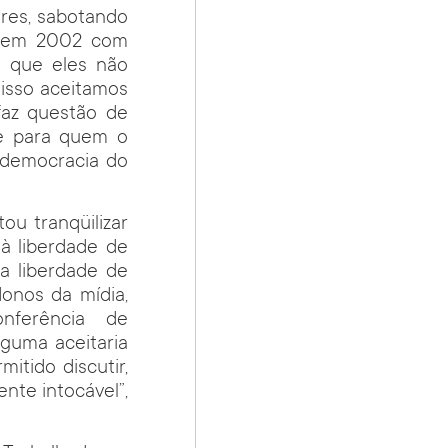
res, sabotando
ou em 2002 com
m que eles não
 isso aceitamos
 faz questão de
e para quem o
 democracia do
.
ou tranqüilizar
à liberdade de
a liberdade de
onos da mídia,
nferência de
guma aceitaria
itido discutir,
nte intocável”,