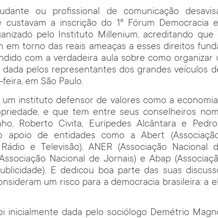
udante ou profissional de comunicação desavi
 custavam a inscrição do 1º Fórum Democracia e
ganizado pelo Instituto Millenium, acreditando que
m em torno das reais ameaças a esses direitos fun
endido com a verdadeira aula sobre como organiza
oi dada pelos representantes dos grandes veículos
feira, em São Paulo.
 um instituto defensor de valores como a economi
ropriedade, e que tem entre seus conselheiros n
ho, Roberto Civita, Eurípedes Alcântara e Pedro
 apoio de entidades como a Abert (Associação 
Rádio e Televisão), ANER (Associação Nacional 
(Associação Nacional de Jornais) e Abap (Associaçã
ublicidade). E dedicou boa parte das suas discus
onsideram um risco para a democracia brasileira: a e
oi inicialmente dada pelo sociólogo Demétrio Magn