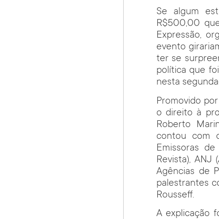
Se algum est
R$500,00 que
Expressão, or
evento giraria
ter se surpre
política que f
nesta segunda-
Promovido por
o direito à p
Roberto Marin
contou com o
Emissoras de 
Revista), ANJ 
Agências de P
palestrantes c
Rousseff.
A explicação f