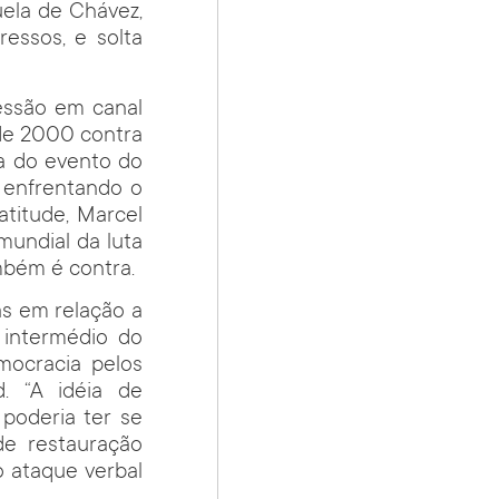
uela de Chávez,
essos, e solta
essão em canal
 de 2000 contra
a do evento do
 enfrentando o
atitude, Marcel
undial da luta
mbém é contra.
as em relação a
 intermédio do
mocracia pelos
d. “A idéia de
 poderia ter se
de restauração
 o ataque verbal