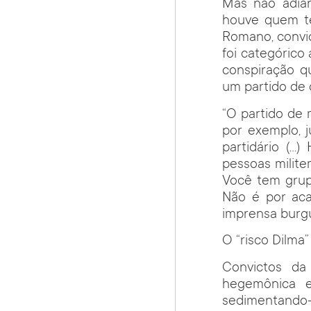
Mas não adian
houve quem teo
Romano, convi
foi categórico 
conspiração q
um partido de 
“O partido de 
por exemplo, j
partidário (…
pessoas milite
Você tem grupo
Não é por ac
imprensa burgu
O “risco Dilma”
Convictos d
hegemônica e
sedimentando-