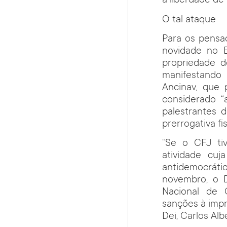
à liberdade de
O tal ataque
Para os pensad
novidade no B
propriedade d
manifestando 
Ancinav, que 
considerado “a
palestrantes 
prerrogativa fi
“Se o CFJ ti
atividade cuj
antidemocráti
novembro, o D
Nacional de 
sanções à impr
Dei, Carlos Alb