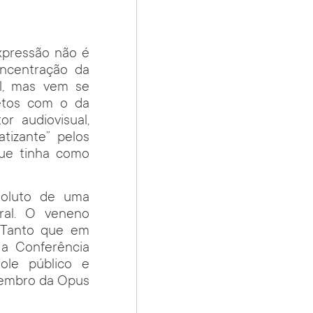
expressão não é
oncentração da
il, mas vem se
jetos com o da
r audiovisual,
atizante” pelos
que tinha como
soluto de uma
eral. O veneno
. Tanto que em
 a Conferência
ole público e
 membro da Opus