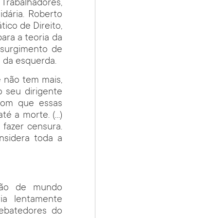
Trabalhadores,
idária. Roberto
co de Direito,
para a teoria da
 surgimento de
o da esquerda.
ê não tem mais,
o seu dirigente
 com que essas
té a morte. (…)
 fazer censura.
sidera toda a
são de mundo
ia lentamente
debatedores do