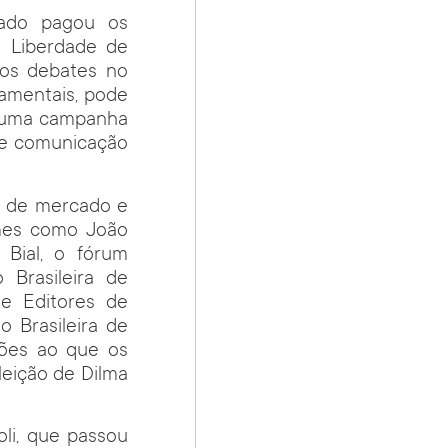
sado pagou os
 Liberdade de
 os debates no
damentais, pode
r uma campanha
 de comunicação
a de mercado e
omes como João
 Bial, o fórum
Brasileira de
de Editores de
o Brasileira de
sões ao que os
leição de Dilma
oli, que passou