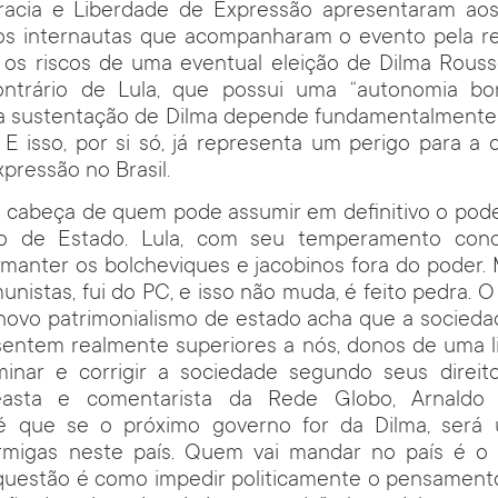
acia e Liberdade de Expressão apresentaram aos
os internautas que acompanharam o evento pela r
os riscos de uma eventual eleição de Dilma Roussef
ontrário de Lula, que possui uma “autonomia bo
, a sustentação de Dilma depende fundamentalmente 
 E isso, por si só, já representa um perigo para a
pressão no Brasil.
a cabeça de quem pode assumir em definitivo o pode
mo de Estado. Lula, com seu temperamento conci
 manter os bolcheviques e jacobinos fora do poder
nistas, fui do PC, e isso não muda, é feito pedra. O
novo patrimonialismo de estado acha que a socied
sentem realmente superiores a nós, donos de uma l
minar e corrigir a sociedade segundo seus direitos
easta e comentarista da Rede Globo, Arnaldo 
 que se o próximo governo for da Dilma, será u
formigas neste país. Quem vai mandar no país é o
 questão é como impedir politicamente o pensament