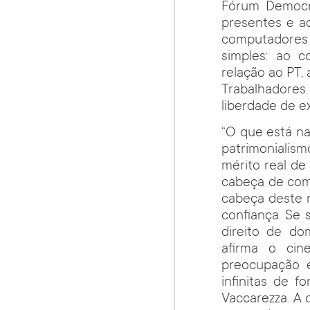
Fórum Democr
presentes e a
computadores 
simples: ao c
relação ao PT
Trabalhadores.
liberdade de ex
“O que está n
patrimonialis
mérito real de
cabeça de comu
cabeça deste 
confiança. Se 
direito de do
afirma o cin
preocupação é
infinitas de 
Vaccarezza. A