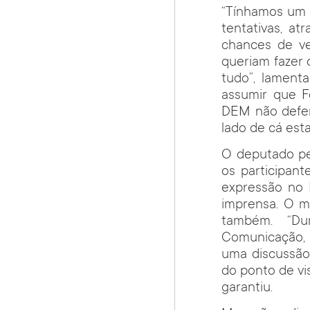
“Tínhamos um 
tentativas, a
chances de ve
queriam fazer 
tudo”, lamenta
assumir que 
DEM não defen
lado de cá est
O deputado pet
os participan
expressão no 
imprensa. O m
também. “Du
Comunicação, 
uma discussão 
do ponto de vi
garantiu.