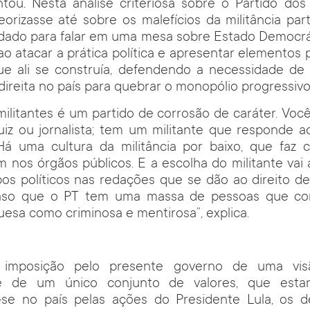
tou. Nesta análise criteriosa sobre o Partido dos 
rizasse até sobre os malefícios da militância part
dado para falar em uma mesa sobre Estado Democráti
ao atacar a prática política e apresentar elementos 
ue ali se construía, defendendo a necessidade de
direita no país para quebrar o monopólio progressiv
militantes é um partido de corrosão de caráter. Voc
uiz ou jornalista; tem um militante que responde a
) Há uma cultura da militância por baixo, que faz
m nos órgãos públicos. E a escolha do militante vai a
s políticos nas redações que se dão ao direito de
aso que o PT tem uma massa de pessoas que con
esa como criminosa e mentirosa”, explica.
a imposição pelo presente governo de uma vi
 de um único conjunto de valores, que estar
se no país pelas ações do Presidente Lula, os 