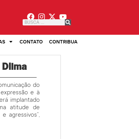
AS
CONTATO
CONTRIBUA
 Dilma
comunicação do
 expressão e à
será implantado
ma atitude de
e agressivos”,