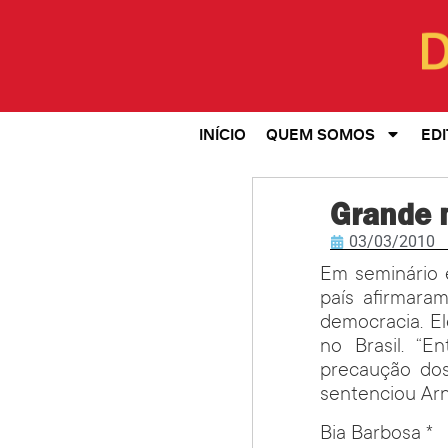
INÍCIO
QUEM SOMOS
EDI
Grande 
03/03/2010
Em seminário 
país afirmara
democracia. El
no Brasil. “
precaução dos
sentenciou Arn
Bia Barbosa *