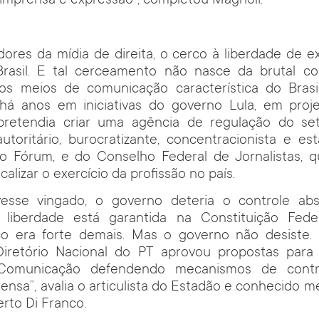
 imprensa e expressão”, completou Magnoli.
ores da mídia de direita, o cerco à liberdade de 
rasil. E tal cerceamento não nasce da brutal c
os meios de comunicação característica do Bras
há anos em iniciativas do governo Lula, em pro
pretendia criar uma agência de regulação do seto
utoritário, burocratizante, concentracionista e est
do Fórum, e do Conselho Federal de Jornalistas, 
scalizar o exercício da profissão no país.
vesse vingado, o governo deteria o controle ab
a liberdade está garantida na Constituição Fed
co era forte demais. Mas o governo não desiste
iretório Nacional do PT aprovou propostas para
Comunicação defendendo mecanismos de contr
ensa”, avalia o articulista do Estadão e conhecido
erto Di Franco.