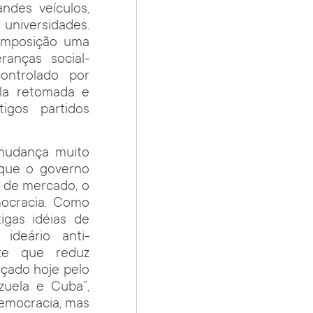
ndes veículos,
universidades.
composição uma
ranças social-
ontrolado por
ela retomada e
igos partidos
 mudança muito
que o governo
 de mercado, o
ocracia. Como
gas idéias de
ideário anti-
rte que reduz
rçado hoje pelo
zuela e Cuba”,
democracia, mas