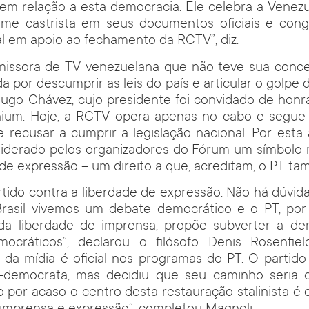
em relação a esta democracia. Ele celebra a Venez
ime castrista em seus documentos oficiais e congr
al em apoio ao fechamento da RCTV”, diz.
issora de TV venezuelana que não teve sua conc
a por descumprir as leis do país e articular o golpe
Hugo Chávez, cujo presidente foi convidado de honr
lenium. Hoje, a RCTV opera apenas no cabo e segue
 recusar a cumprir a legislação nacional. Por esta 
siderado pelos organizadores do Fórum um símbolo m
 de expressão – um direito a que, acreditam, o PT ta
tido contra a liberdade de expressão. Não há dúvid
Brasil vivemos um debate democrático e o PT, por
a liberdade de imprensa, propõe subverter a de
ocráticos”, declarou o filósofo Denis Rosenfiel
l da mídia é oficial nos programas do PT. O partido
l-democrata, mas decidiu que seu caminho seria 
ão por acaso o centro desta restauração stalinista é