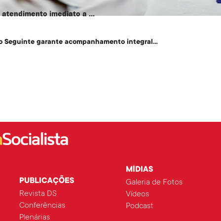
atendimento imediato a ...
o Seguinte garante acompanhamento integral...
MÍDIAS
PUBLICAÇÕES
Galeria de Fotos
Revista DS
Vídeos
Conferências
Podcast
Plenárias