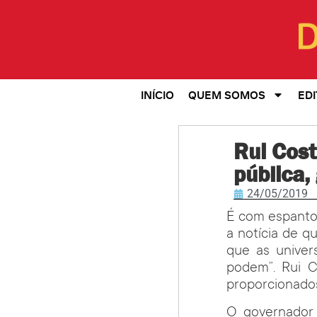
INÍCIO
QUEM SOMOS
EDI
Rui Cos
pública,
24/05/2019
É com espanto 
a notícia de q
que as univer
podem”. Rui C
proporcionados
O governador