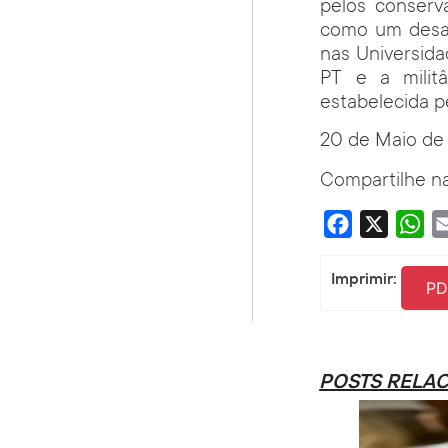
pelos conserv
como um desaf
nas Universida
PT e a milit
estabelecida p
20 de Maio de
Compartilhe na
Facebook
X
Wha
Imprimir:
PD
POSTS RELA