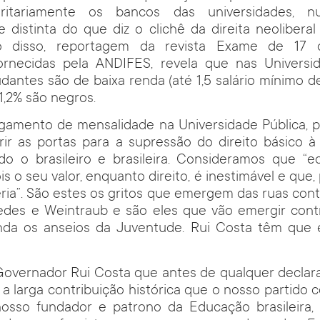
itariamente os bancos das universidades, n
 distinta do que diz o clichê da direita neolibera
o disso, reportagem da revista Exame de 17
ornecidas pela ANDIFES, revela que nas Universid
dantes são de baixa renda (até 1,5 salário mínimo de
51,2% são negros.
gamento de mensalidade na Universidade Pública, 
brir as portas para a supressão do direito básico 
odo o brasileiro e brasileira. Consideramos que “
s o seu valor, enquanto direito, é inestimável e que,
ria”. São estes os gritos que emergem das ruas cont
edes e Weintraub e são eles que vão emergir cont
da os anseios da Juventude. Rui Costa têm que 
Governador Rui Costa que antes de qualquer declara
 a larga contribuição histórica que o nosso partido 
 nosso fundador e patrono da Educação brasileira,