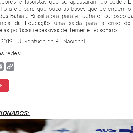
adores e fascistas que se apossaram do poder. E
io à ele para que ouça as bases que defendem o p
des Bahia e Brasil afora, para vir debater conosco 
ância da Educação uma saída para a crise de 
elas políticas recessivas de Temer e Bolsonaro.
 2019 – Juventude do PT Nacional
s redes:
tsApp
Email
Copy
Link
F
CIONADOS: