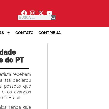
AS
CONTATO
CONTRIBUA
idade
de do PT
petista recebem
lista, declarou
as pessoas que
o e os avanços
do Brasil.
ixa renda que