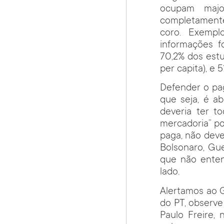
ocupam major
completamente
coro. Exempl
informações f
70,2% dos estu
per capita), e 
Defender o pa
que seja, é a
deveria ter t
mercadoria” poi
paga, não deve
Bolsonaro, Gu
que não enten
lado.
Alertamos ao 
do PT, observe
Paulo Freire,