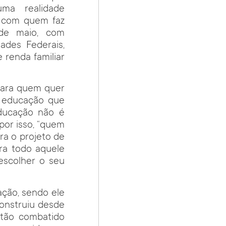
uma realidade
l com quem faz
 de maio, com
ades Federais,
 renda familiar
para quem quer
à educação que
educação não é
 por isso, “quem
ra o projeto de
ra todo aquele
escolher o seu
ção, sendo ele
construiu desde
 tão combatido