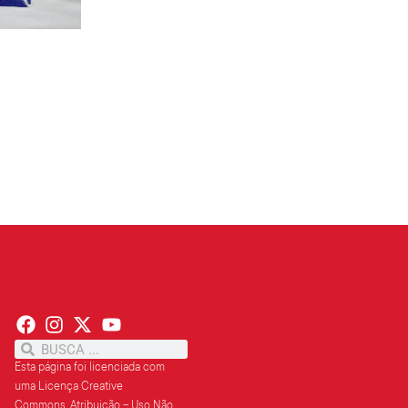
PT terá candidatos a governo estadu...
PT
Partido oficializa 12 candidaturas a governador e..
Leia mais »
Esta página foi licenciada com
uma Licença Creative
Commons.
Atribuição – Uso Não