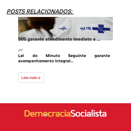
POSTS RELACIONADOS:
SUS garante atendimento imediato a ...
PT te
PT
PT
Lei do Minuto Seguinte garante
Part
acompanhamento integral...
govern
Leia mais »
Leia 