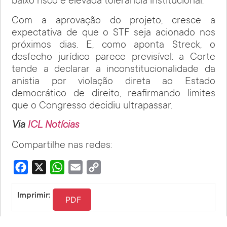
baixo risco e elevada tolerância institucional.
Com a aprovação do projeto, cresce a
expectativa de que o STF seja acionado nos
próximos dias. E, como aponta Streck, o
desfecho jurídico parece previsível: a Corte
tende a declarar a inconstitucionalidade da
anistia por violação direta ao Estado
democrático de direito, reafirmando limites
que o Congresso decidiu ultrapassar.
Via
ICL Notícias
Compartilhe nas redes:
Facebook
X
WhatsApp
Email
Copy
Link
Imprimir:
PDF