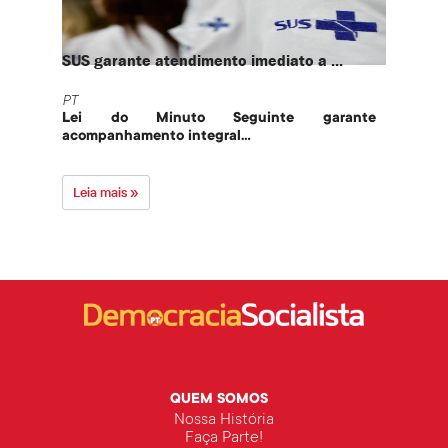
SUS garante atendimento imediato a ...
PT te
PT
PT
Lei do Minuto Seguinte garante
Part
acompanhamento integral...
govern
Leia mais »
Leia 
QUEM SOMOS
Nossa História
Faça Parte!