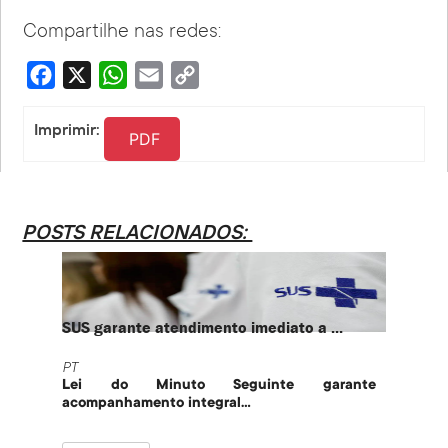
Compartilhe nas redes:
Facebook
X
WhatsApp
Email
Copy
Link
Imprimir:
PDF
POSTS RELACIONADOS:
SUS garante atendimento imediato a ...
PT te
PT
PT
Lei do Minuto Seguinte garante
Part
acompanhamento integral...
govern