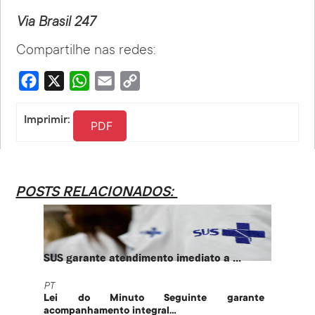
Via Brasil 247
Compartilhe nas redes:
Facebook
X
WhatsApp
Email
Copy
Link
Imprimir:
PDF
POSTS RELACIONADOS:
SUS garante atendimento imediato a ...
PT te
PT
PT
Lei do Minuto Seguinte garante
Part
acompanhamento integral...
govern