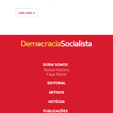
Leia mais »
Leia 
QUEM SOMOS
Nossa História
Faça Parte!
EDITORIAL
ARTIGOS
NOTÍCIAS
PUBLICAÇÕES