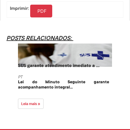
Link
Imprimir:
PDF
POSTS RELACIONADOS:
SUS garante atendimento imediato a ...
PT te
PT
PT
Lei do Minuto Seguinte garante
Part
acompanhamento integral...
govern
Leia mais »
Leia 