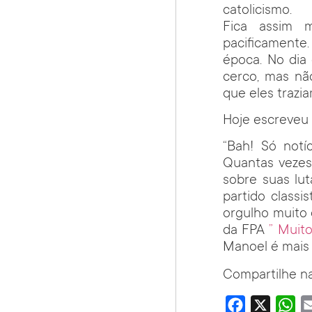
catolicismo.
Fica assim 
pacificamente
época. No dia
cerco, mas não
que eles trazi
Hoje escreveu
“Bah! Só notí
Quantas vezes
sobre suas lut
partido classi
orgulho muito 
da FPA
” Muit
Manoel é mais 
Compartilhe na
Facebook
X
Wha