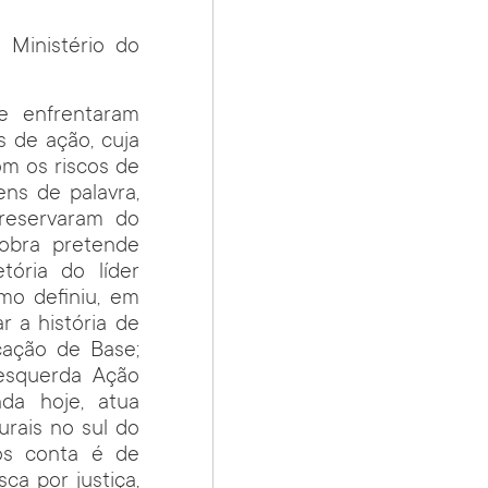
Ministério do
e enfrentaram
 de ação, cuja
om os riscos de
ns de palavra,
preservaram do
 obra pretende
tória do líder
mo definiu, em
r a história de
ação de Base;
 esquerda Ação
nda hoje, atua
urais no sul do
os conta é de
ca por justiça,