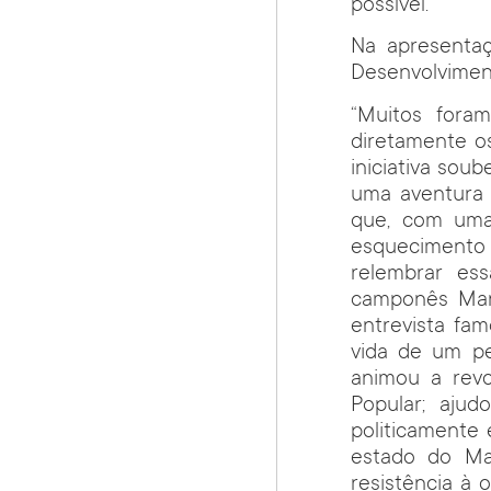
possível.
Na apresenta
Desenvolviment
“Muitos fora
diretamente o
iniciativa sou
uma aventura 
que, com uma 
esquecimento 
relembrar ess
camponês Mano
entrevista fam
vida de um p
animou a revo
Popular; ajud
politicamente 
estado do Ma
resistência à 