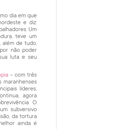
smo dia em que
ordeste e diz:
abalhadores. Um
adura, teve um
, além de tudo,
por não poder
sua luta e seu
opia
– com três
es maranhenses
ipais líderes,
ntinua, agora
brevivência. O
um subversivo
ão, da tortura
elhor ainda é