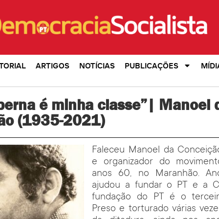
TORIAL
ARTIGOS
NOTÍCIAS
PUBLICAÇÕES
MÍDI
perna é minha classe”| Manoel 
ão (1935-2021)
Faleceu Manoel da Conceição.
e organizador do movimento
anos 60, no Maranhão. An
ajudou a fundar o PT e a C
fundação do PT é o terceir
Preso e torturado várias vez