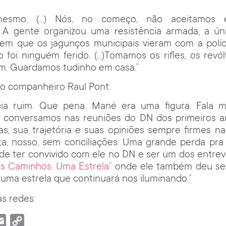
mesmo. (…) Nós, no começo, não aceitamos e
. A gente organizou uma resistência armada, a ún
 em que os jagunços municipais vieram com a políc
 foi ninguém ferido. (…)Tomamos os rifles, os revól
am. Guardamos tudinho em casa.”
 o companheiro Raul Pont:
cia ruim. Que pena. Mané era uma figura. Fala ma
 conversamos nas reuniões do DN dos primeiros an
as, sua trajetória e suas opiniões sempre firmes 
sta, nosso, sem conciliações. Uma grande perda pr
de ter convivido com ele no DN e ser um dos entrevi
os Caminhos. Uma Estrela”
onde ele também deu se
uma estrela que continuará nos iluminando.”
s redes:
tsApp
Email
Copy