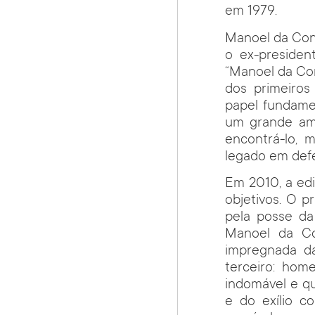
em 1979.
Manoel da Con
o ex-presiden
“Manoel da Con
dos primeiros
papel fundamen
um grande am
encontrá-lo, 
legado em defe
Em 2010, a edi
objetivos. O 
pela posse da
Manoel da Co
impregnada da
terceiro: ho
indomável e q
e do exílio 