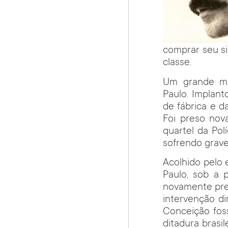
comprar seu si
classe.
Um grande mo
Paulo. Implan
de fábrica e d
Foi preso nov
quartel da Pol
sofrendo grave
Acolhido pelo 
Paulo, sob a 
novamente pres
intervenção d
Conceição foss
ditadura brasi