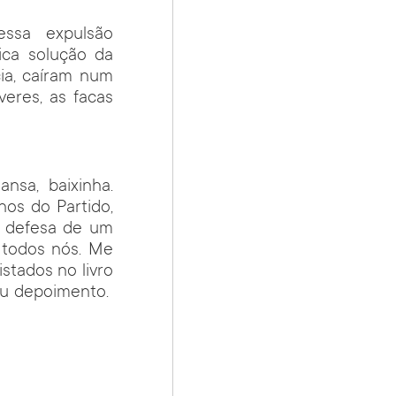
ssa expulsão
ica solução da
ia, caíram num
veres, as facas
nsa, baixinha.
os do Partido,
na defesa de um
a todos nós. Me
stados no livro
u depoimento.