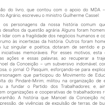
ção do livro, que contou com o apoio do MDA – 
o Agrário, escreveu o ministro Guilherme Cassel:
m os personagens da nossa história comum qu
s desafios da questão agrária. Alguns foram homens
be lidar com a fragilidade dos negócios humanos e c
rumo às incertezas da história. Outros foram home
luz singular e poética, dotaram de sentido e 
iniciativas memoráveis. Por esses motivos, esta
as ações e essas palavras, ao recuperar a traje
el da Conceição – um subversivo indomável, co
osa, o jornal O Pasquim, esforçando-se para explica
ersonagem que participou do Movimento de Educ
lta do Pindaré-Mirim; militou na organização de
ou a fundar o Partido dos Trabalhadores; e, ai
em organizações e cooperativas de trabalhadores r
ranhão. A história que Manoel da Conceição n
opressão, de vivências de expulsão de terras, de bus