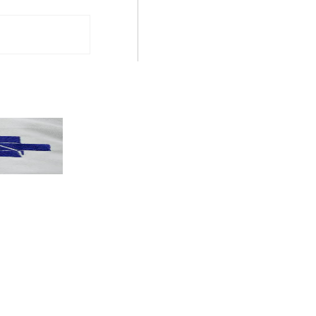
PT terá candidatos a governo estadu...
PT
Partido oficializa 12 candidaturas a governador e..
Leia mais »