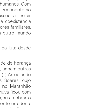
os humanos. Com
a permanente ao
ssou a incluir
a coexistência
res familiares.
um outro mundo
 da luta desde
dade de herança
, tinham outras
(…) Arrodiando
s Soares, cujo
da no Maranhão
 viúva ficou com
çou a cobrar o
gente era dono.