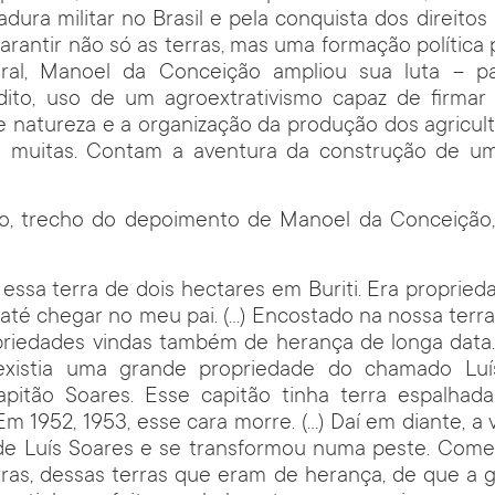
tadura militar no Brasil e pela conquista dos direit
garantir não só as terras, mas uma formação polític
ural, Manoel da Conceição ampliou sua luta – pa
dito, uso de um agroextrativismo capaz de firmar 
natureza e a organização da produção dos agriculto
o muitas. Contam a aventura da construção de 
o, trecho do depoimento de Manoel da Conceição,
 essa terra de dois hectares em Buriti. Era proprie
, até chegar no meu pai. (…) Encostado na nossa terra
riedades vindas também de herança de longa data. 
existia uma grande propriedade do chamado Luí
apitão Soares. Esse capitão tinha terra espalha
Em 1952, 1953, esse cara morre. (…) Daí em diante, a
de Luís Soares e se transformou numa peste. Come
rras, dessas terras que eram de herança, de que a 