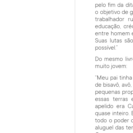
pelo fim da di
o objetivo de 
trabalhador r
educação, cré
entre homem e 
Suas lutas sã
possível.”
Do mesmo livr
muito jovem:
“Meu pai tinha
de bisavô, avô
pequenas prop
essas terras 
apelido era C
quase inteiro. 
todo o poder 
aluguel das te