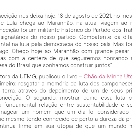
ceição nos deixa hoje, 18 de agosto de 2021, no me
te Lula chega ao Maranhão, na atual viagem ao n
ceição foi um militante histórico do Partido dos Tr
 signatários do nosso partido. Combatente da dit
tal na luta pela democracia do nosso país. Mas foi
igo. Chego hoje ao Maranhão com grande pesar 
mas com a certeza de que seguiremos honrando 
sa do Brasil que sonhamos construir juntos”.
tora da UFMG, publicou o livro –
Chão da Minha Ut
primeiro: resgatar a memória da luta dos campones
 terra, através do depoimento de um de seus princ
nceição. O segundo: mostrar como essa luta co
 fundamental relação entre sustentabilidade e so
menagear um homem que um dia foi considerado 
ue mesmo tendo conhecido de perto a dureza da pris
continua firme em sua utopia de que um mundo m