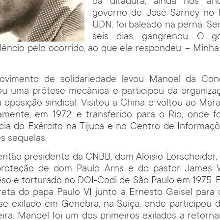
da ditadura, ainda nos a
governo de José Sarney no 
UDN, foi baleado na perna. S
seis dias, gangrenou. O g
lêncio pelo ocorrido, ao que ele respondeu: – Minh
vimento de solidariedade levou Manoel da Co
tou uma prótese mecânica e participou da organiza
a oposição sindical. Visitou a China e voltou ao Ma
amente, em 1972, e transferido para o Rio, onde fo
ícia do Exército na Tijuca e no Centro de Informaç
s sequelas.
então presidente da CNBB, dom Aloisio Lorscheider,
proteção de dom Paulo Arns e do pastor James W
o e torturado no DOI-Codi de São Paulo em 1975. F
ireta do papa Paulo VI junto a Ernesto Geisel para
e exilado em Genebra, na Suíça, onde participou d
leira. Manoel foi um dos primeiros exilados a retorna