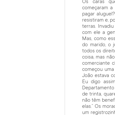
Os caras qu
começaram a r
pagar aluguel
resistiram e, p
terras. Invadi
com ele a gen
Mas, como ess
do marido, o 
todos os direi
coisa, mas não
comerciante c
começou uma c
João estava c
Eu digo assi
Departamento d
de trinta, qua
não têm benefí
elas.” Os mora
um registrozi