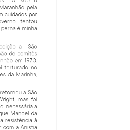
nos 60, sob o
Maranhão pela
em cuidados por
overno tentou
a perna é minha
nceição a São
ção de comitês
ranhão em 1970.
i torturado no
ões da Marinha,
 retornou a São
right, mas foi
oi necessária a
 que Manoel da
a resistência à
r com a Anistia