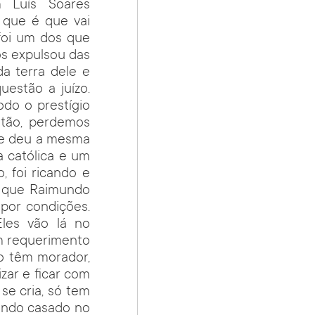
 Luís Soares
 que é que vai
foi um dos que
nos expulsou das
da terra dele e
estão a juízo.
do o prestígio
stão, perdemos
 se deu a mesma
a católica e um
 foi ricando e
s que Raimundo
por condições.
les vão lá no
um requerimento
ão têm morador,
zar e ficar com
se cria, só tem
undo casado no