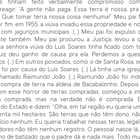
e tinham feito verbalmente compromisso com
eagir: “A gente não paga. Essa terra é nossa, pra
? Que tomar terra nossa coisa nenhuma!” Meu pai 
or fim, em 1955, a viúva invadiu essa propriedade e 
u com jagunços municipais. (…) Meu pai foi expulso 
te também. Meu pai procurou a Justiça, levou a qu
a senhora viúva do Luís Soares tinha ficado com to
juiz deu ganho de causa pra ela. Perdemos a que
tos. (…) Em outros povoados, como o de Santa Rosa,
 foi por causa do Luís Soares. (…) Lá tinha uma igrej
hamado Raimundo João. (…) Raimundo João foi indo,
ompra de terra na aldeia de Bacabalzinho. Depoi
om esse horror de terras compradas, começou a im
m comprada, mas na verdade não é comprada. E
o Estado e dizem: “Olha, em tal região eu queria 
renta mil hectares. São terras que não têm dono, n
cio nenhum. Eu queria trabalhar nessas terras, legali
dores não têm nenhum registro. O pessoal nasce lá, 
nho de batizado que o padre dá e nada mais. Todo m