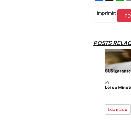
Imprimir:
PD
POSTS RELA
SUS garante 
PT
Lei do Minut
Leia mais »