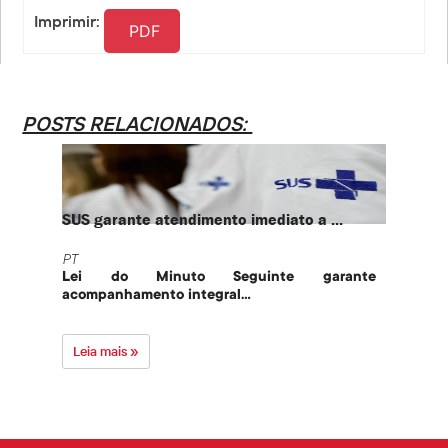
Imprimir:
PDF
POSTS RELACIONADOS:
SUS garante atendimento imediato a ...
PT te
PT
PT
Lei do Minuto Seguinte garante
Part
acompanhamento integral...
govern
Leia mais »
Leia 