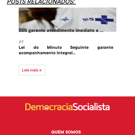
POSTS RELACIONADOS:
SUS garante atendimento imediato a ...
PT te
PT
PT
Lei do Minuto Seguinte garante
Part
acompanhamento integral...
govern
Leia mais »
Leia 
QUEM SOMOS