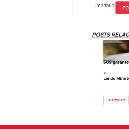
Imprimir:
PD
POSTS RELA
SUS garante 
PT
Lei do Minut
Leia mais »