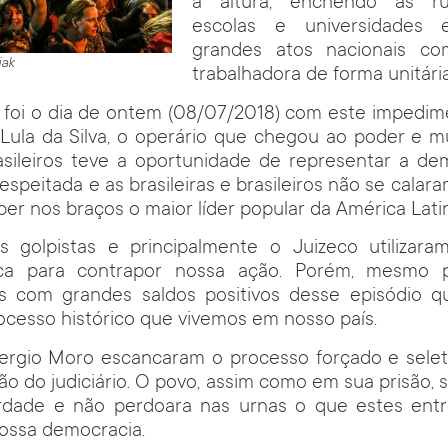
a altura, enchendo as ru
escolas e universidades 
grandes atos nacionais co
iak
trabalhadora de forma unitária
foi o dia de ontem (08/07/2018) com este impedime
 Lula da Silva, o operário que chegou ao poder e 
asileiros teve a oportunidade de representar a de
espeitada e as brasileiras e brasileiros não se cala
ber nos braços o maior líder popular da América Lati
os golpistas e principalmente o Juizeco utilizar
tica para contrapor nossa ação. Porém, mesmo 
os com grandes saldos positivos desse episódio 
cesso histórico que vivemos em nosso país.
ergio Moro escancaram o processo forçado e selet
ção do judiciário. O povo, assim como em sua prisão,
rdade e não perdoara nas urnas o que estes entr
ossa democracia.