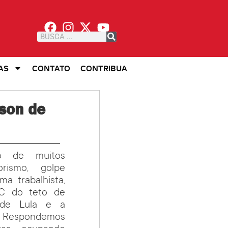
AS
CONTATO
CONTRIBUA
nson de
o de muitos
rismo, golpe
a trabalhista,
EC do teto de
a de Lula e a
o. Respondemos