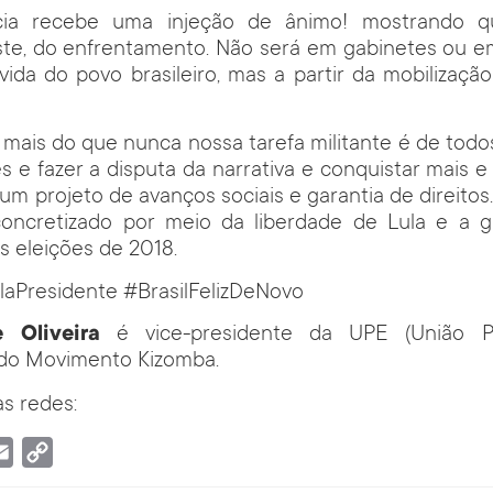
ncia recebe uma injeção de ânimo! mostrando 
ste, do enfrentamento. Não será em gabinetes ou em
da do povo brasileiro, mas a partir da mobilizaçã
 mais do que nunca nossa tarefa militante é de todo
s e fazer a disputa da narrativa e conquistar mais 
um projeto de avanços sociais e garantia de direitos.
oncretizado por meio da liberdade de Lula e a g
s eleições de 2018.
laPresidente #BrasilFelizDeNovo
 Oliveira
é vice-presidente da UPE (União P
 do Movimento Kizomba.
s redes:
tsApp
Email
Copy
Link