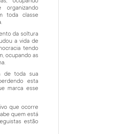
as, ocupando
e organizando
m toda classe
.
nto da soltura
mudou a vida de
mocracia tendo
ram, ocupando as
na.
am de toda sua
perdendo esta
que marca esse
ivo que ocorre
 sabe quem está
eguistas estão