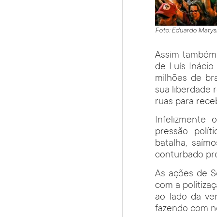
Foto: Eduardo Matys
Assim também 
de Luís Inácio
milhões de br
sua liberdade r
ruas para rece
Infelizmente 
pressão polí
batalha, saím
conturbado pro
As ações de S
com a politiza
ao lado da ve
fazendo com n