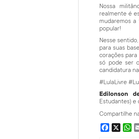
Nossa militâ
realmente é e
mudaremos a vi
popular!
Nesse sentido,
para suas base
corações para 
só pode ser c
candidatura na
#LulaLivre #Lu
Edilonson de
Estudantes) e
Compartilhe na
Facebook
X
Wha