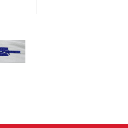
PT terá candidatos a governo estadu...
PT
Partido oficializa 12 candidaturas a governador e..
Leia mais »