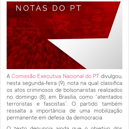
A
Comissão Executiva Nacional do PT
divulgou,
nesta segunda-feira (9), nota na qual classifica
os atos criminosos de bolsonaristas realizados
no domingo (8), em Brasília, como “atentados
terroristas e fascistas”. O partido também
ressalta a importância de uma mobilização
permanente em defesa da democracia.