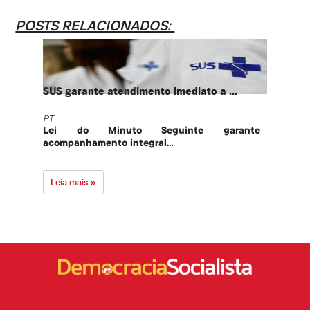
POSTS RELACIONADOS:
SUS garante atendimento imediato a ...
PT te
PT
PT
Lei do Minuto Seguinte garante
Part
acompanhamento integral...
govern
Leia mais »
Leia 