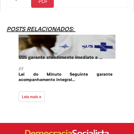
PDF
POSTS RELACIONADOS:
SUS garante atendimento imediato a ...
PT te
PT
PT
Lei do Minuto Seguinte garante
Part
acompanhamento integral...
govern
Leia mais »
Leia 