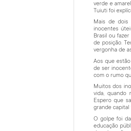
verde e amarel
Tuiuti foi expl
Mais de dois
inocentes útei
Brasil ou faze
de posição. T
vergonha de a
Aos que estão
de ser inocen
com o rumo que
Muitos dos in
vida, quando 
Espero que sa
grande capital 
O golpe foi da
educação públi