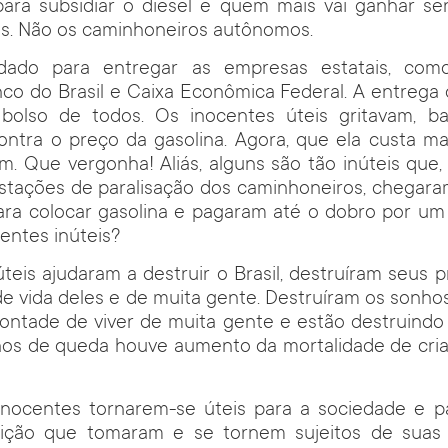
ara subsidiar o diesel e quem mais vai ganhar se
as. Não os caminhoneiros autônomos.
dado para entregar as empresas estatais, como
nco do Brasil e Caixa Econômica Federal. A entrega 
bolso de todos. Os inocentes úteis gritavam, b
ntra o preço da gasolina. Agora, que ela custa ma
zem. Que vergonha! Aliás, alguns são tão inúteis que
tações de paralisação dos caminhoneiros, chegaram
para colocar gasolina e pagaram até o dobro por um 
entes inúteis?
teis ajudaram a destruir o Brasil, destruíram seus pr
de vida deles e de muita gente. Destruíram os sonho
ontade de viver de muita gente e estão destruindo 
nos de queda houve aumento da mortalidade de cria
nocentes tornarem-se úteis para a sociedade e p
ição que tomaram e se tornem sujeitos de suas p