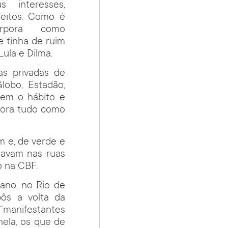
s interesses,
reitos. Como é
orpora como
e tinha de ruim
ula e Dilma.
as privadas de
lobo, Estadão,
tem o hábito e
rpora tudo como
m e, de verde e
tavam nas ruas
o na CBF.
 ano, no Rio de
pôs a volta da
 “manifestantes
nela, os que de