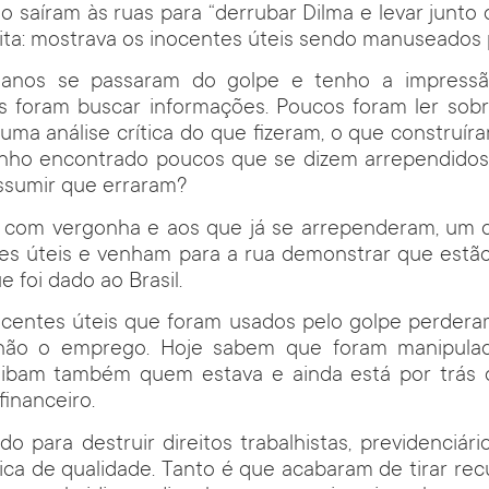
o saíram às ruas para “derrubar Dilma e levar junto o
ícita: mostrava os inocentes úteis sendo manuseados 
 anos se passaram do golpe e tenho a impress
s foram buscar informações. Poucos foram ler sobr
r uma análise crítica do que fizeram, o que constru
enho encontrado poucos que se dizem arrependidos
ssumir que erraram?
 com vergonha e aos que já se arrependeram, um c
tes úteis e venham para a rua demonstrar que estã
 foi dado ao Brasil.
ocentes úteis que foram usados pelo golpe perdera
não o emprego. Hoje sabem que foram manipulad
ibam também quem estava e ainda está por trás d
financeiro.
do para destruir direitos trabalhistas, previdenciári
ca de qualidade. Tanto é que acabaram de tirar re