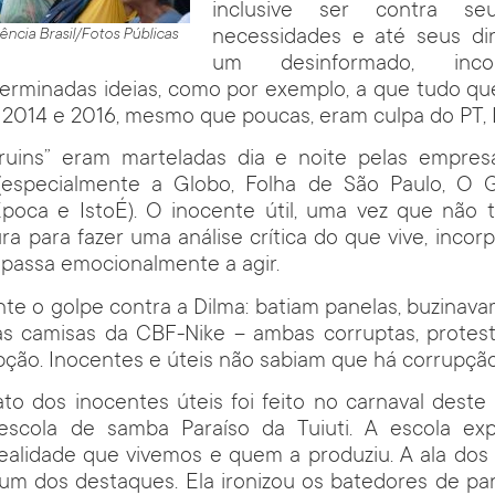
inclusive ser contra seu
necessidades e até seus di
ência Brasil/Fotos Públicas
um desinformado, inc
erminadas ideias, como por exemplo, a que tudo qu
e 2014 e 2016, mesmo que poucas, eram culpa do PT, L
“ruins” eram marteladas dia e noite pelas empres
especialmente a Globo, Folha de São Paulo, O G
 Época e IstoÉ). O inocente útil, uma vez que não 
tura para fazer uma análise crítica do que vive, inco
e passa emocionalmente a agir.
nte o golpe contra a Dilma: batiam panelas, buzinava
s camisas da CBF-Nike – ambas corruptas, protes
pção. Inocentes e úteis não sabiam que há corrupçã
to dos inocentes úteis foi feito no carnaval deste
 escola de samba Paraíso da Tuiuti. A escola ex
realidade que vivemos e quem a produziu. A ala dos
 um dos destaques. Ela ironizou os batedores de pa