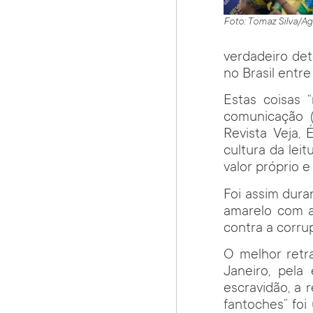
Foto: Tomaz Silva/Ag
verdadeiro det
no Brasil entr
Estas coisas 
comunicação (
Revista Veja,
cultura da lei
valor próprio 
Foi assim dura
amarelo com a
contra a corru
O melhor retra
Janeiro, pela
escravidão, a 
fantoches” foi