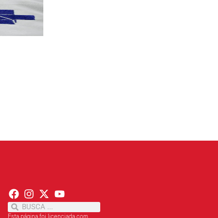
PT terá candidatos a governo estadu...
PT
Partido oficializa 12 candidaturas a governador e..
Leia mais »
Esta página foi licenciada com