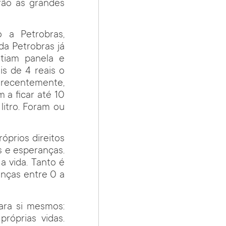
rão as grandes
 a Petrobras,
da Petrobras já
atiam panela e
is de 4 reais o
, recentemente,
 a ficar até 10
litro. Foram ou
óprios direitos
s e esperanças.
a vida. Tanto é
nças entre 0 a
ara si mesmos:
róprias vidas.