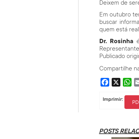
Deixem de sere
Em outubro ter
buscar inform
quem está real
Dr. Rosinha
é
Representante
Publicado ori
Compartilhe na
Facebook
X
Wha
Imprimir:
PD
POSTS RELA