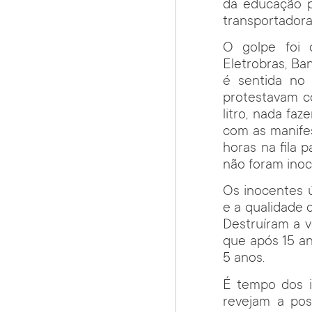
da educação p
transportador
O golpe foi 
Eletrobras, Ba
é sentida no 
protestavam co
litro, nada fa
com as manifes
horas na fila 
não foram inoc
Os inocentes ú
e a qualidade 
Destruíram a v
que após 15 a
5 anos.
É tempo dos i
revejam a pos