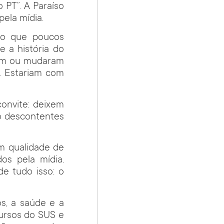
 PT”. A Paraíso
pela mídia.
ão que poucos
e a história do
íram ou mudaram
. Estariam com
onvite: deixem
o descontentes
m qualidade de
os pela mídia.
e tudo isso: o
os, a saúde e a
cursos do SUS e