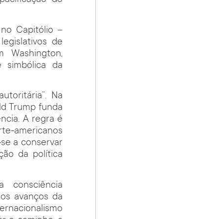
pacificação do
no Capitólio –
egislativos de
m Washington,
e simbólica da
toritária”. Na
ald Trump funda
ência. A regra é
orte-americanos
-se a conservar
ão da política
 consciência
r os avanços da
nternacionalismo