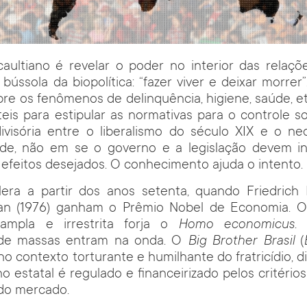
caultiano é revelar o poder no interior das relaçõ
bússola da biopolítica: “fazer viver e deixar morrer
obre os fenômenos de delinquência, higiene, saúde, e
eis para estipular as normativas para o controle s
divisória entre o liberalismo do século XIX e o ne
ide, não em se o governo e a legislação devem in
efeitos desejados. O conhecimento ajuda o intento.
era a partir dos anos setenta, quando Friedrich 
an (1976) ganham o Prêmio Nobel de Economia. 
 ampla e irrestrita forja o
Homo economicus
.
de massas entram na onda. O
Big Brother Brasil
(
no contexto torturante e humilhante do fratricídio, d
ho estatal é regulado e financeirizado pelos critério
 do mercado.