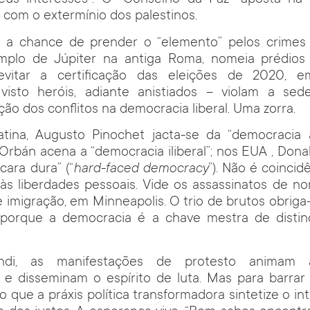
us interesses”. O “Conselho da Paz” aposta na 
 com o extermínio dos palestinos.
e a chance de prender o “elemento” pelos crimes 
emplo de Júpiter na antiga Roma, nomeia prédios l
 evitar a certificação das eleições de 2020, e
visto heróis, adiante anistiados – violam a sed
ação dos conflitos na democracia liberal. Uma zorra.
tina, Augusto Pinochet jacta-se da “democracia au
 Orbán acena a “democracia iliberal”; nos EUA , Don
cara dura” (“
hard-faced democracy
”). Não é coincid
às liberdades pessoais. Vide os assassinatos de n
 imigração, em Minneapolis. O trio de brutos obriga
 porque a democracia é a chave mestra de distinç
di, as manifestações de protesto animam a
ta e disseminam o espírito de luta. Mas para barra
so que a práxis política transformadora sintetize o i