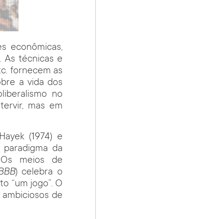
es econômicas,
”. As técnicas e
tc. fornecem as
obre a vida dos
oliberalismo no
tervir, mas em
Hayek (1974) e
O paradigma da
 Os meios de
BBB
) celebra o
ito “um jogo”. O
s ambiciosos de