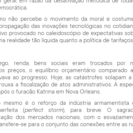
m geral, em razão da desativação metódica de toda
emocrática.
mo não percebe o movimento da moral e costumes
 propagação das inovações tecnológicas no cotidia
ivo provocado no caleidoscópio de expectativas sob
 realidade tão líquida quanto a política de tarifaços
go, renda, bens sociais eram trocados por n
dos preços, o equilíbrio orçamentário comparado ao
evava ao progresso. Hoje, as catástrofes solapam 
ouxa a fiscalização de atos administrativos. A esp
após o furacão Katrina em Nova Orleans.
o mesmo é o reforço da indústria armamentista 
erfeita (
perfect storm
), para breve. O sagr
tação dos mercados nacionais, com o esvaziamen
 transfere-se para o conjunto das conexões entre as n