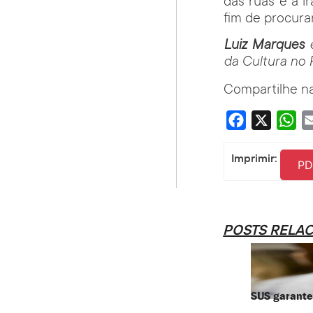
das ruas e a i
fim de procurar
Luiz Marques
é
da Cultura no 
Compartilhe na
Facebook
X
Wha
Imprimir:
PD
POSTS RELA
SUS garante 