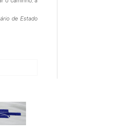
ar o caminho, a
ário de Estado
PT terá candidatos a governo estadu...