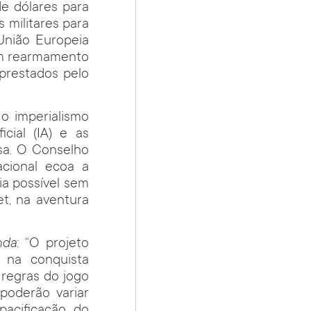
e dólares para
 militares para
 União Europeia
em rearmamento
 prestados pelo
 o imperialismo
ficial (IA) e as
esa. O Conselho
cional ecoa a
ia possível sem
t, na aventura
nda
: “O projeto
 na conquista
 regras do jogo
poderão variar