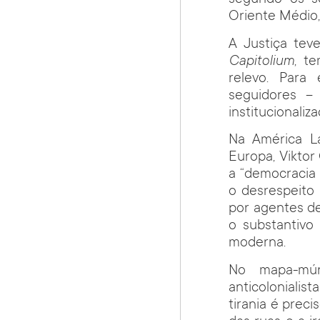
segundo os se
Oriente Médio,
A Justiça tev
Capitolium
, t
relevo. Para
seguidores – 
institucionaliz
Na América La
Europa, Viktor
a “democracia 
o desrespeito 
por agentes de
o substantivo
moderna.
No mapa-mún
anticolonialis
tirania é preci