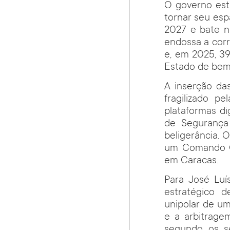
O governo est
tornar seu esp
2027 e bate na
endossa a cor
e, em 2025, 39
Estado de bem-
A inserção d
fragilizado pel
plataformas di
de Segurança
beligerância. 
um Comando Ci
em Caracas.
Para José Luí
estratégico 
unipolar de um
e a arbitrage