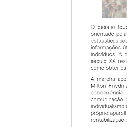
O desafio fou
orientado pela 
estatísticas s
informações út
indivíduos. A 
século XX res
como obter os 
A marcha acel
Milton Friedm
concorrência
comunicação 
individualismo 
próprio aparel
rentabilização