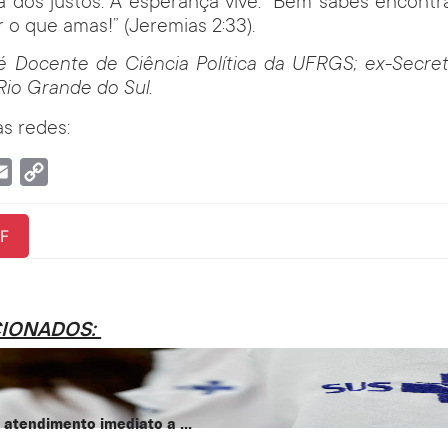
ra dos justos. A esperança vive. “Bem sabes encontr
 o que amas!” (Jeremias 2:33).
 Docente de Ciência Política da UFRGS; ex-Secret
Rio Grande do Sul.
s redes:
tsApp
Email
Copy
Link
F
CIONADOS:
atendimento imediato a ...