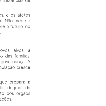
s instâncias de
, e os afetos
no. Não mede o
re o futuro, no
.
ovos alvos: a
 das famílias,
a governança. A
eculação cresce
que prepara a
ado dogma da
to dos órgãos
ações.