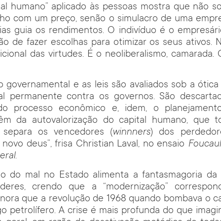
tal humano” aplicado às pessoas mostra que não 
alho com um preço, senão o simulacro de uma empres
as guia os rendimentos. O indivíduo é o empresár
o de fazer escolhas para otimizar os seus ativos.
icional das virtudes. É o neoliberalismo, camarada.
governamental e as leis são avaliados sob a ótica
l permanente contra os governos. São descartad
do processo econômico e, idem, o planejamento
êm da autovalorização do capital humano, que 
separa os vencedores (
winnners
) dos perdedor
ovo deus”, frisa Christian Laval, no ensaio
Foucaul
eral
.
o do mal no Estado alimenta a fantasmagoria da s
deres, crendo que a “modernização” correspon
gnora que a revolução de 1968 quando bombava o ca
o petrolífero. A crise é mais profunda do que imagi