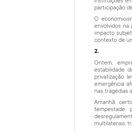
instituições e
participação d
O economicis
envolvidos na
impacto subjet
contexto de uma
2.
Ontem, empre
estabilidade 
privatização l
emergência afr
nas tragédias 
Amanhã, cert
tempestade p
desregulamen
multilaterais,