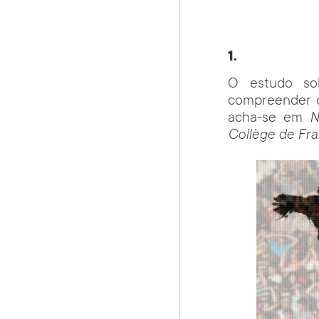
1.
O estudo so
compreender d
acha-se em
N
Collège de Fr