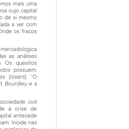
somos mais uma
a cujo capital
io de si mesmo
 Nada a ver com
 Onde os fracos
 mercadológica
as as análises
. Os quesitos
todos possuem,
es (
losers
). “O
t, Bourdieu e a
ociedade civil
de à crise de
pital antecede
nam. Incide nas