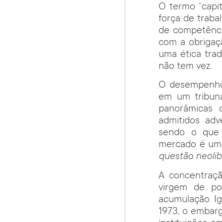
O termo “capi
força de trab
de competênci
com a obrigaçã
uma ética trad
não tem vez.
O desempenho 
em um tribuna
panorâmicas 
admitidos adv
sendo o que 
mercado é um n
questão neolib
A concentraçã
virgem de po
acumulação. I
1973, o embarg