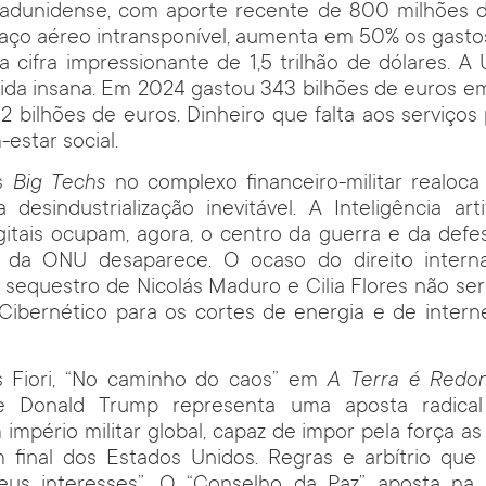
adunidense, com aporte recente de 800 milhões d
aço aéreo intransponível, aumenta em 50% os gastos
 cifra impressionante de 1,5 trilhão de dólares. A
rida insana. Em 2024 gastou 343 bilhões de euros 
2 bilhões de euros. Dinheiro que falta aos serviços
estar social.
as
Big Techs
no complexo financeiro-militar realoca
a desindustrialização inevitável. A Inteligência arti
gitais ocupam, agora, o centro da guerra e da def
 da ONU desaparece. O ocaso do direito interna
O sequestro de Nicolás Maduro e Cilia Flores não ser
bernético para os cortes de energia e de interne
s Fiori, “No caminho do caos” em
A Terra é Redo
de Donald Trump representa uma aposta radical
 império militar global, capaz de impor pela força as
m final dos Estados Unidos. Regras e arbítrio que 