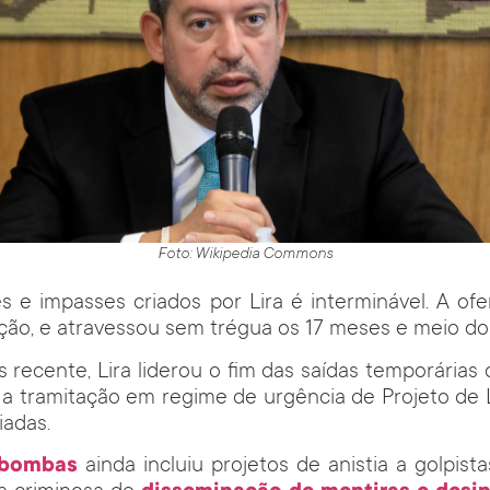
Foto: Wikipedia Commons
ses e impasses criados por Lira é interminável. A o
ição, e atravessou sem trégua os 17 meses e meio do
 recente, Lira liderou o fim das saídas temporárias 
a tramitação em regime de urgência de Projeto de L
iadas.
 bombas
ainda incluiu projetos de anistia a golpista