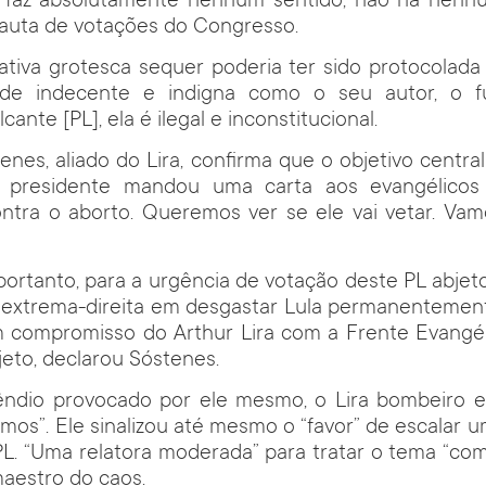
 faz absolutamente nenhum sentido; não há nenh
 pauta de votações do Congresso.
iciativa grotesca sequer poderia ter sido protocolad
de indecente e indigna como o seu autor, o fu
ante [PL], ela é ilegal e inconstitucional.
enes, aliado do Lira, confirma que o objetivo centra
o presidente mandou uma carta aos evangélico
ntra o aborto. Queremos ver se ele vai vetar. Vamo
 portanto, para a urgência de votação deste PL abjeto
a extrema-direita em desgastar Lula permanentemen
um compromisso do Arthur Lira com a Frente Evangél
jeto, declarou Sóstenes.
êndio provocado por ele mesmo, o Lira bombeiro e
imos”. Ele sinalizou até mesmo o “favor” de escalar 
 PL. “Uma relatora moderada” para tratar o tema “com 
aestro do caos.