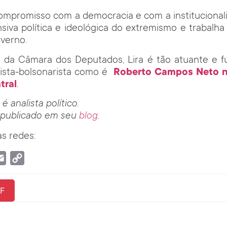
ompromisso com a democracia e com a institucional
ensiva política e ideológica do extremismo e trabalha
overno.
a da Câmara dos Deputados, Lira é tão atuante e fu
cista-bolsonarista como é
Roberto Campos Neto n
tral
.
é analista político.
 publicado em seu
blog
.
s redes:
tsApp
Email
Copy
Link
F