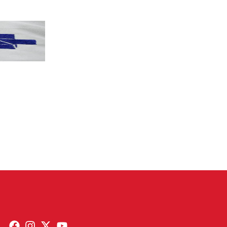
PT terá candidatos a governo estadu...
PT
Partido oficializa 12 candidaturas a governador e..
Leia mais »