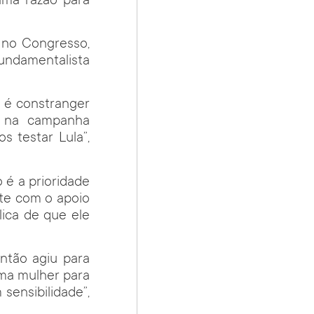
uma razão para
a no Congresso,
ndamentalista
l é constranger
s na campanha
s testar Lula”,
 é a prioridade
te com o apoio
ica de que ele
ntão agiu para
uma mulher para
sensibilidade”,