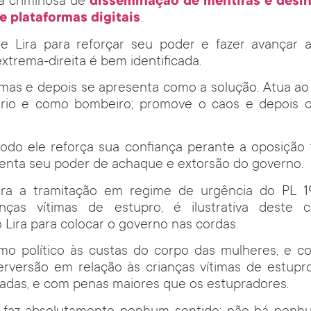
ca criminosa de
disseminação de mentiras e desi
 e plataformas digitais
.
de Lira para reforçar seu poder e fazer avançar 
extrema-direita é bem identificada.
lemas e depois se apresenta como a solução. Atua 
rio e como bombeiro; promove o caos e depois 
do ele reforça sua confiança perante a oposição f
menta seu poder de achaque e extorsão do governo.
ra a tramitação em regime de urgência do PL 1
ianças vítimas de estupro, é ilustrativa deste
 Lira para colocar o governo nas cordas.
o político às custas do corpo das mulheres, e c
rversão em relação às crianças vítimas de estupro
adas, e com penas maiores que os estupradores.