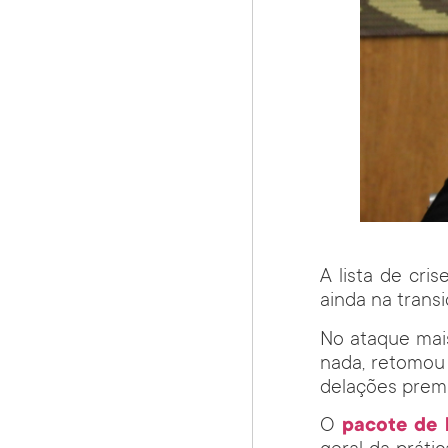
A lista de cri
ainda na trans
No ataque mais
nada, retomou 
delações prem
O
pacote de