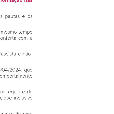
nformação nas
as pautas e os
ao mesmo tempo
conforta com a
ascista e não-
904/2024, que
 comportamento
om requinte de
, que inclusive