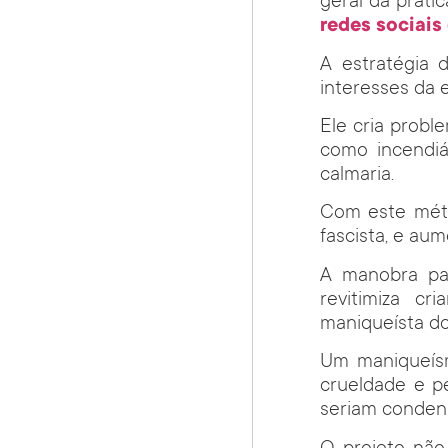
geral da práti
redes sociais
A estratégia 
interesses da 
Ele cria prob
como incendiá
calmaria.
Com este méto
fascista, e au
A manobra pa
revitimiza cr
maniqueísta do
Um maniqueísm
crueldade e pe
seriam conden