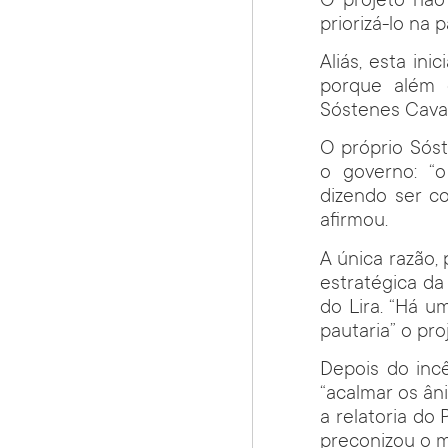
O projeto não
priorizá-lo na
Aliás, esta in
porque além 
Sóstenes Cavalc
O próprio Sóst
o governo: “
dizendo ser co
afirmou.
A única razão,
estratégica d
do Lira. “Há 
pautaria” o pro
Depois do inc
“acalmar os ân
a relatoria do
preconizou o m