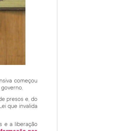
fensiva começou
 governo.
de presos e, do
ei que invalida
s e a liberação