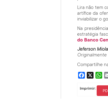
Lira não tem c
artífice da of
inviabilizar o g
Na presidênci
estratégia fas
do Banco Cen
Jeferson Miola
Originalmente
Compartilhe na
Facebook
X
Wha
Imprimir:
PD